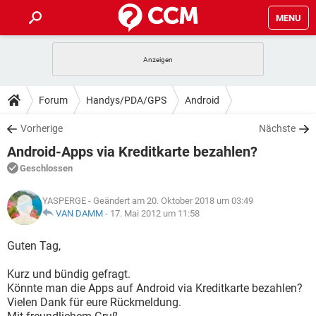
MENU
HOME
SPIELE
STREAMING
TIPPS & TRICKS
Forum
Handys/PDA/GPS
Android
ANDROID
IOS
SPIELE
STREAMING
DOWNLOADS
Vorherige
Nächste
WINDOWS 10
INSTAGRAM
ANDROID
IOS
Android-Apps via Kreditkarte bezahlen?
WHATSAPP
SPIELE
TIKTOK
STREAMING
FORUM
WINDOWS 10
INSTAGRAM
Geschlossen
FACEBOOK
ANDROID
HARDWARE
IOS
WHATSAPP
SPIELE
TIKTOK
STREAMING
LEXIKON
WINDOWS 10
YASPERGE
- Geändert am 20. Oktober 2018 um 03:49
INSTAGRAM
FACEBOOK
ANDROID
HARDWARE
IOS
VAN DAMM
-
17. Mai 2012 um 11:58
WHATSAPP
SPIELE
TIKTOK
STREAMING
WINDOWS 10
INSTAGRAM
Guten Tag,
FACEBOOK
ANDROID
HARDWARE
IOS
WHATSAPP
TIKTOK
Kurz und bündig gefragt.
WINDOWS 10
INSTAGRAM
FACEBOOK
HARDWARE
Könnte man die Apps auf Android via Kreditkarte bezahlen?
WHATSAPP
TIKTOK
Vielen Dank für eure Rückmeldung.