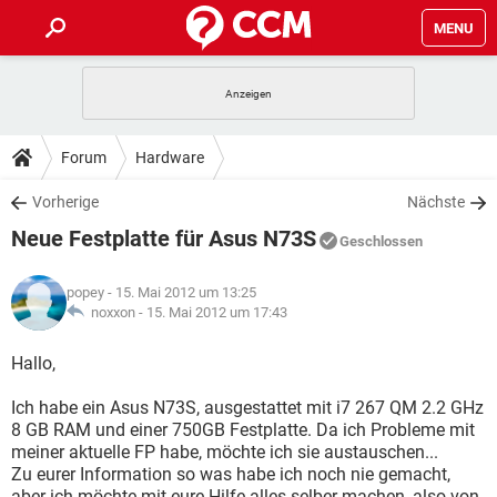
MENU
HOME
SPIELE
STREAMING
TIPPS & TRICKS
Forum
Hardware
ANDROID
IOS
SPIELE
STREAMING
DOWNLOADS
Vorherige
Nächste
WINDOWS 10
INSTAGRAM
ANDROID
IOS
Neue Festplatte für Asus N73S
WHATSAPP
SPIELE
TIKTOK
STREAMING
Geschlossen
FORUM
WINDOWS 10
INSTAGRAM
FACEBOOK
ANDROID
HARDWARE
IOS
popey
- 15. Mai 2012 um 13:25
WHATSAPP
SPIELE
TIKTOK
STREAMING
LEXIKON
noxxon -
15. Mai 2012 um 17:43
WINDOWS 10
INSTAGRAM
FACEBOOK
ANDROID
HARDWARE
IOS
WHATSAPP
SPIELE
TIKTOK
STREAMING
Hallo,
WINDOWS 10
INSTAGRAM
FACEBOOK
ANDROID
HARDWARE
IOS
Ich habe ein Asus N73S, ausgestattet mit i7 267 QM 2.2 GHz
WHATSAPP
TIKTOK
8 GB RAM und einer 750GB Festplatte. Da ich Probleme mit
WINDOWS 10
INSTAGRAM
FACEBOOK
HARDWARE
meiner aktuelle FP habe, möchte ich sie austauschen...
WHATSAPP
TIKTOK
Zu eurer Information so was habe ich noch nie gemacht,
aber ich möchte mit eure Hilfe alles selber machen, also von