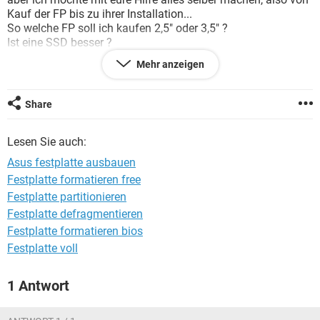
FACEBOOK
HARDWARE
Kauf der FP bis zu ihrer Installation...
So welche FP soll ich kaufen 2,5" oder 3,5" ?
Ist eine SSD besser ?
Also jungs was könnt ihr alles empfehlen ....
Mehr anzeigen
Danke euch alle im voraus
Windows 7 / Firefox 12.0
Share
Lesen Sie auch:
Asus festplatte ausbauen
Festplatte formatieren free
Festplatte partitionieren
Festplatte defragmentieren
Festplatte formatieren bios
Festplatte voll
1 Antwort