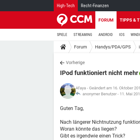
High-Tech
Recht-Finanzen
FORUM
TIPPS & 
SPIELE
STREAMING
ANDROID
IOS
WIND
Forum
Handys/PDA/GPS
Vorherige
IPod funktioniert nicht mehr
Afaya
- Geändert am 16. Oktober 20
anonymer Benutzer -
11. Mai 20
Guten Tag,
Nach längerer Nichtnutzung funktion
Woran könnte das liegen?
Gibt es irgendwie einen Trick?