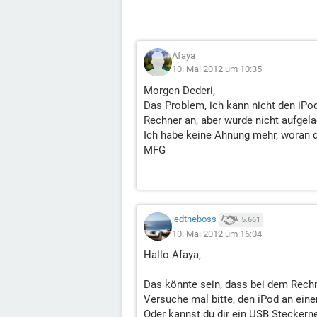
Afaya
10. Mai 2012 um 10:35
Morgen Dederi,
Das Problem, ich kann nicht den iPod
Rechner an, aber wurde nicht aufgela
Ich habe keine Ahnung mehr, woran d
MFG
jedtheboss
5.661
10. Mai 2012 um 16:04
Hallo Afaya,
Das könnte sein, dass bei dem Rechn
Versuche mal bitte, den iPod an ei
Oder kannst du dir ein USB Steckerne