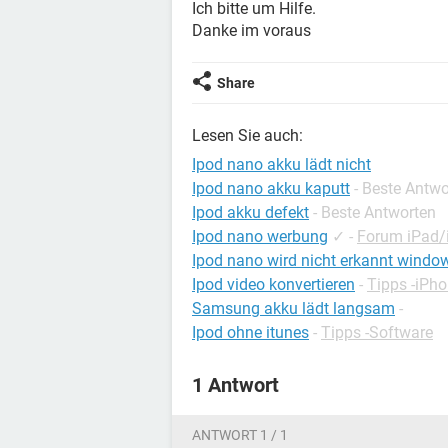
Ich bitte um Hilfe.
Danke im voraus
Share
Lesen Sie auch:
Ipod nano akku lädt nicht
Ipod nano akku kaputt
- Beste Antw
Ipod akku defekt
- Beste Antworten
Ipod nano werbung
✓
-
Forum iPad/
Ipod nano wird nicht erkannt windo
Ipod video konvertieren
-
Tipps -iPh
Samsung akku lädt langsam
-
Ipod ohne itunes
-
Tipps -Software
1 Antwort
ANTWORT 1 / 1