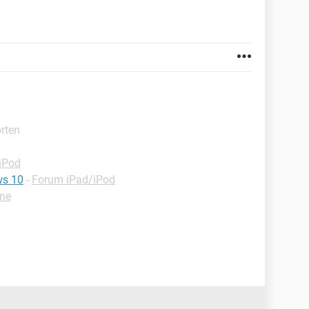
orten
iPod
ws 10
-
Forum iPad/iPod
one