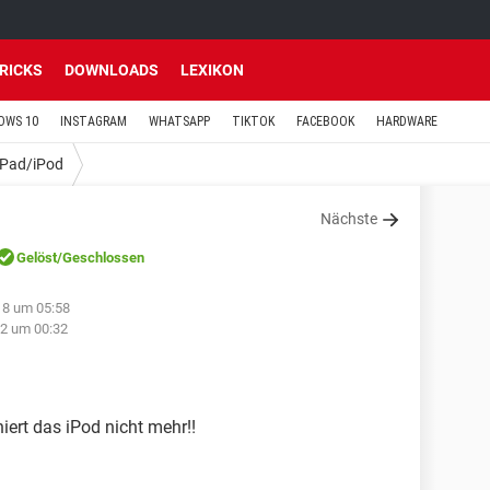
TRICKS
DOWNLOADS
LEXIKON
OWS 10
INSTAGRAM
WHATSAPP
TIKTOK
FACEBOOK
HARDWARE
iPad/iPod
Nächste
Gelöst
/Geschlossen
18 um 05:58
12 um 00:32
iert das iPod nicht mehr!!