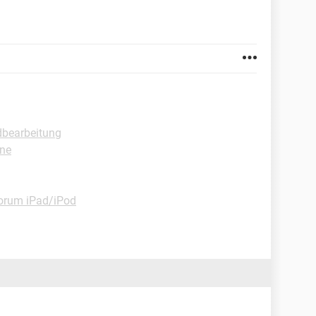
ldbearbeitung
one
orum iPad/iPod