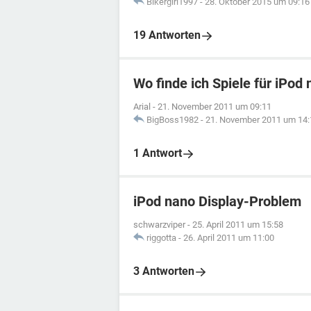
Bikergirl1997
-
28. Oktober 2015 um 09:16
19 Antworten
Wo finde ich Spiele für iPod
Arial
-
21. November 2011 um 09:11
BigBoss1982
-
21. November 2011 um 14:
1 Antwort
iPod nano Display-Problem
schwarzviper
-
25. April 2011 um 15:58
riggotta
-
26. April 2011 um 11:00
3 Antworten