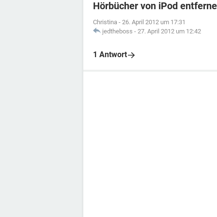
Hörbücher von iPod entfern
Christina
-
26. April 2012 um 17:31
jedtheboss
-
27. April 2012 um 12:42
1 Antwort