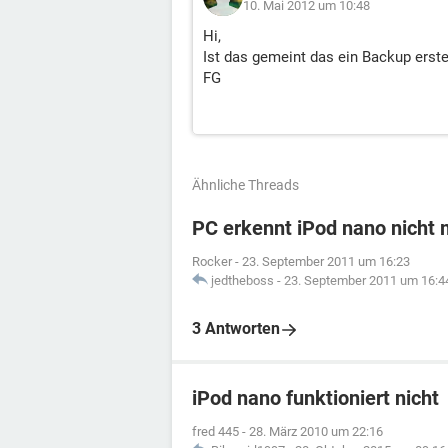
10. Mai 2012 um 10:48
Hi,
Ist das gemeint das ein Backup erst
FG
Ähnliche Threads
PC erkennt iPod nano nicht
Rocker
-
23. September 2011 um 16:23
jedtheboss
-
23. September 2011 um 16:4
3 Antworten
iPod nano funktioniert nicht
fred 445
-
28. März 2010 um 22:16