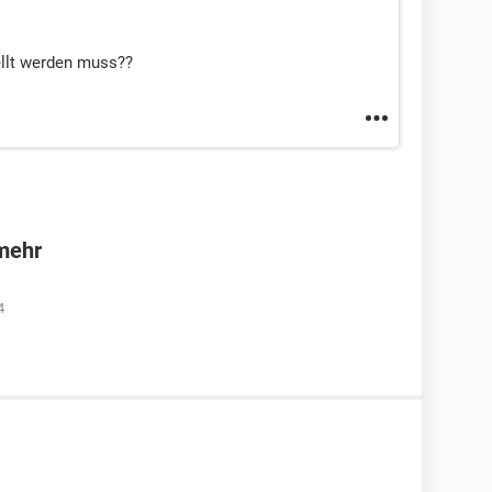
ellt werden muss??
 mehr
4