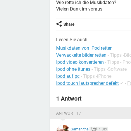
Wie rette ich die Musikdaten?
Vielen Dank im voraus
Share
Lesen Sie auch:
Musikdaten von iPod retten
Verwackelte bilder retten
-
Tipps -Bi
Ipod video konvertieren
-
Tipps -iPh
Ipod ohne itunes
-
Tipps -Software
Ipod auf pc
-
Tipps -iPhone
Ipod touch lautsprecher defekt
✓
-
F
1 Antwort
ANTWORT 1 / 1
Saman.tha
1.583