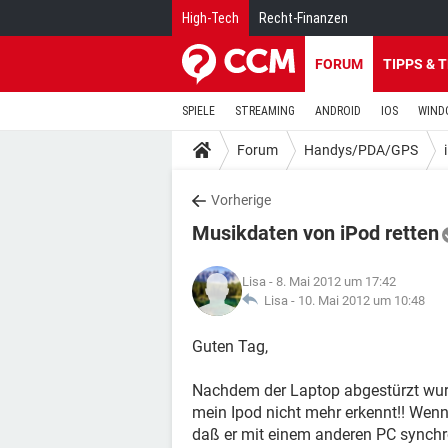
High-Tech
Recht-Finanzen
FORUM
TIPPS & 
SPIELE
STREAMING
ANDROID
IOS
WIND
Forum
Handys/PDA/GPS
Vorherige
Musikdaten von iPod retten
Lisa
- 8. Mai 2012 um 17:42
Lisa -
10. Mai 2012 um 10:48
Guten Tag,
Nachdem der Laptop abgestürzt wurde
mein Ipod nicht mehr erkennt!! Wen
daß er mit einem anderen PC synchro