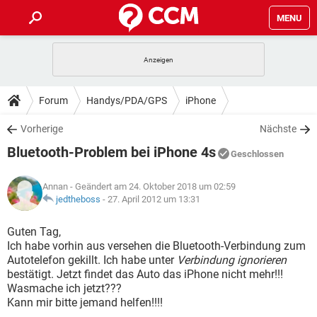
MENU
HOME
SPIELE
STREAMING
TIPPS & TRICKS
Forum
Handys/PDA/GPS
iPhone
ANDROID
IOS
SPIELE
STREAMING
DOWNLOADS
Vorherige
Nächste
WINDOWS 10
INSTAGRAM
ANDROID
IOS
Bluetooth-Problem bei iPhone 4s
WHATSAPP
SPIELE
TIKTOK
STREAMING
Geschlossen
FORUM
WINDOWS 10
INSTAGRAM
FACEBOOK
ANDROID
HARDWARE
IOS
Annan
- Geändert am 24. Oktober 2018 um 02:59
WHATSAPP
SPIELE
TIKTOK
STREAMING
LEXIKON
jedtheboss
-
27. April 2012 um 13:31
WINDOWS 10
INSTAGRAM
FACEBOOK
ANDROID
HARDWARE
IOS
WHATSAPP
SPIELE
TIKTOK
STREAMING
Guten Tag,
WINDOWS 10
INSTAGRAM
Ich habe vorhin aus versehen die Bluetooth-Verbindung zum
FACEBOOK
ANDROID
HARDWARE
IOS
Autotelefon gekillt. Ich habe unter
Verbindung ignorieren
WHATSAPP
TIKTOK
bestätigt. Jetzt findet das Auto das iPhone nicht mehr!!!
WINDOWS 10
INSTAGRAM
FACEBOOK
HARDWARE
Wasmache ich jetzt???
WHATSAPP
TIKTOK
Kann mir bitte jemand helfen!!!!