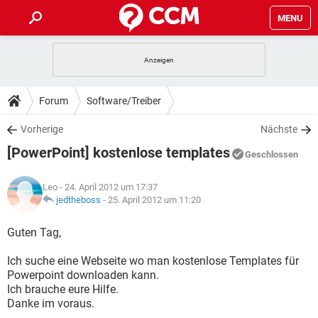
MENU
HOME
SPIELE
STREAMING
TIPPS & TRICKS
Forum
Software/Treiber
ANDROID
IOS
SPIELE
STREAMING
DOWNLOADS
Vorherige
Nächste
WINDOWS 10
INSTAGRAM
ANDROID
IOS
[PowerPoint] kostenlose templates
WHATSAPP
SPIELE
TIKTOK
STREAMING
Geschlossen
FORUM
WINDOWS 10
INSTAGRAM
FACEBOOK
ANDROID
HARDWARE
IOS
Leo
- 24. April 2012 um 17:37
WHATSAPP
SPIELE
TIKTOK
STREAMING
LEXIKON
jedtheboss
-
25. April 2012 um 11:20
WINDOWS 10
INSTAGRAM
FACEBOOK
ANDROID
HARDWARE
IOS
WHATSAPP
SPIELE
TIKTOK
STREAMING
Guten Tag,
WINDOWS 10
INSTAGRAM
FACEBOOK
ANDROID
HARDWARE
IOS
Ich suche eine Webseite wo man kostenlose Templates für
WHATSAPP
TIKTOK
Powerpoint downloaden kann.
WINDOWS 10
INSTAGRAM
FACEBOOK
HARDWARE
Ich brauche eure Hilfe.
WHATSAPP
TIKTOK
Danke im voraus.