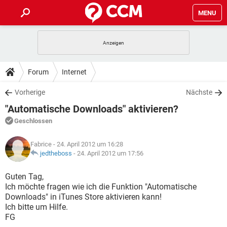
MENU
HOME
SPIELE
STREAMING
TIPPS & TRICKS
Forum
Internet
ANDROID
IOS
SPIELE
STREAMING
DOWNLOADS
Vorherige
Nächste
WINDOWS 10
INSTAGRAM
ANDROID
IOS
"Automatische Downloads" aktivieren?
WHATSAPP
SPIELE
TIKTOK
STREAMING
FORUM
WINDOWS 10
INSTAGRAM
Geschlossen
FACEBOOK
ANDROID
HARDWARE
IOS
WHATSAPP
SPIELE
TIKTOK
STREAMING
LEXIKON
WINDOWS 10
Fabrice
- 24. April 2012 um 16:28
INSTAGRAM
FACEBOOK
ANDROID
HARDWARE
IOS
jedtheboss
-
24. April 2012 um 17:56
WHATSAPP
SPIELE
TIKTOK
STREAMING
WINDOWS 10
INSTAGRAM
Guten Tag,
FACEBOOK
ANDROID
HARDWARE
IOS
Ich möchte fragen wie ich die Funktion "Automatische
WHATSAPP
TIKTOK
Downloads" in iTunes Store aktivieren kann!
WINDOWS 10
INSTAGRAM
FACEBOOK
HARDWARE
Ich bitte um Hilfe.
WHATSAPP
TIKTOK
FG