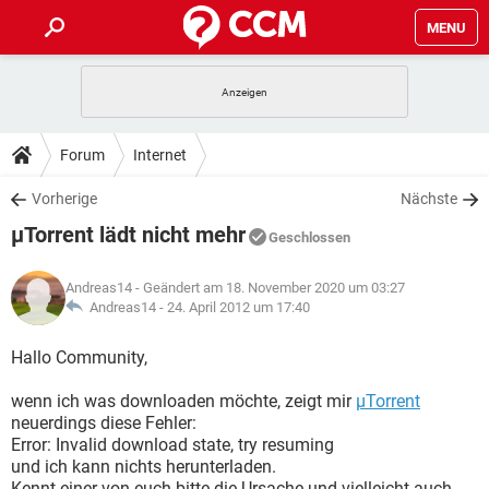
MENU
HOME
SPIELE
STREAMING
TIPPS & TRICKS
Forum
Internet
ANDROID
IOS
SPIELE
STREAMING
DOWNLOADS
Vorherige
Nächste
WINDOWS 10
INSTAGRAM
ANDROID
IOS
µTorrent lädt nicht mehr
WHATSAPP
SPIELE
TIKTOK
STREAMING
Geschlossen
FORUM
WINDOWS 10
INSTAGRAM
FACEBOOK
ANDROID
HARDWARE
IOS
Andreas14
- Geändert am 18. November 2020 um 03:27
WHATSAPP
SPIELE
TIKTOK
STREAMING
LEXIKON
Andreas14 -
24. April 2012 um 17:40
WINDOWS 10
INSTAGRAM
FACEBOOK
ANDROID
HARDWARE
IOS
WHATSAPP
SPIELE
TIKTOK
STREAMING
Hallo Community,
WINDOWS 10
INSTAGRAM
FACEBOOK
ANDROID
HARDWARE
IOS
wenn ich was downloaden möchte, zeigt mir
µTorrent
WHATSAPP
TIKTOK
neuerdings diese Fehler:
WINDOWS 10
INSTAGRAM
FACEBOOK
HARDWARE
Error: Invalid download state, try resuming
WHATSAPP
TIKTOK
und ich kann nichts herunterladen.
Kennt einer von euch bitte die Ursache und vielleicht auch