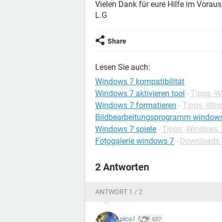
Vielen Dank für eure Hilfe im Voraus
L.G
Share
Lesen Sie auch:
Windows 7 kompatibilität
Windows 7 aktivieren tool
-
Tipps -
Windows 7 formatieren
-
Tipps -Win
Bildbearbeitungsprogramm window
Windows 7 spiele
-
Tipps -Windows 
Fotogalerie windows 7
-
Downloads -
2 Antworten
ANTWORT 1 / 2
pico.l
637