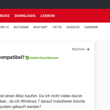
TRICKS
DOWNLOADS
LEXIKON
OWS 10
INSTAGRAM
WHATSAPP
TIKTOK
FACEBOOK
HARDWARE
Nächste
kompatibel?
Gelöst
/Geschlossen
 einen iMac kaufen. Da ich nicht vieles davon
ben , ob ich Windows 7 darauf installieren könnte
ssystem gekauft werden?