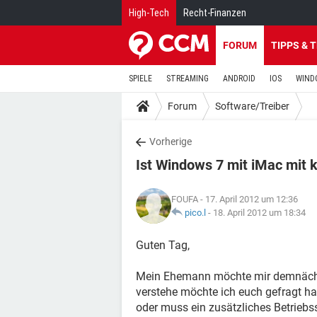
High-Tech
Recht-Finanzen
FORUM
TIPPS & 
SPIELE
STREAMING
ANDROID
IOS
WIND
Forum
Software/Treiber
Vorherige
Ist Windows 7 mit iMac mit 
FOUFA
- 17. April 2012 um 12:36
pico.l
-
18. April 2012 um 18:34
Guten Tag,
Mein Ehemann möchte mir demnächst
verstehe möchte ich euch gefragt ha
oder muss ein zusätzliches Betrieb