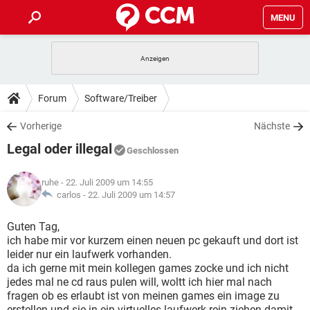
MENU
HOME
SPIELE
STREAMING
TIPPS & TRICKS
Forum
Software/Treiber
ANDROID
IOS
SPIELE
STREAMING
DOWNLOADS
Vorherige
Nächste
WINDOWS 10
INSTAGRAM
ANDROID
IOS
Legal oder illegal
WHATSAPP
SPIELE
TIKTOK
STREAMING
Geschlossen
FORUM
WINDOWS 10
INSTAGRAM
FACEBOOK
ANDROID
HARDWARE
IOS
ruhe
- 22. Juli 2009 um 14:55
WHATSAPP
SPIELE
TIKTOK
STREAMING
LEXIKON
carlos -
22. Juli 2009 um 14:57
WINDOWS 10
INSTAGRAM
FACEBOOK
ANDROID
HARDWARE
IOS
WHATSAPP
SPIELE
TIKTOK
STREAMING
Guten Tag,
WINDOWS 10
INSTAGRAM
ich habe mir vor kurzem einen neuen pc gekauft und dort ist
FACEBOOK
ANDROID
HARDWARE
IOS
leider nur ein laufwerk vorhanden.
WHATSAPP
TIKTOK
da ich gerne mit mein kollegen games zocke und ich nicht
WINDOWS 10
INSTAGRAM
FACEBOOK
HARDWARE
jedes mal ne cd raus pulen will, woltt ich hier mal nach
WHATSAPP
TIKTOK
fragen ob es erlaubt ist von meinen games ein image zu
erstellen und sie in ein virtuelles laufwerk rein ziehen damit