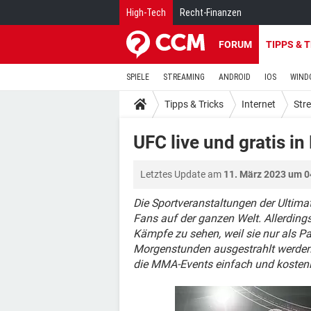
High-Tech
Recht-Finanzen
FORUM
TIPPS & 
SPIELE
STREAMING
ANDROID
IOS
WIND
Tipps & Tricks
Internet
Str
UFC live und gratis i
Letztes Update am
11. März 2023 um 0
Die Sportveranstaltungen der Ultim
Fans auf der ganzen Welt. Allerdings
Kämpfe zu sehen, weil sie nur als P
Morgenstunden ausgestrahlt werden.
die MMA-Events einfach und kostenl