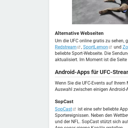
Alternative Webseiten
Um die UFC online gratis zu sehen, 
Redstream
,
SportLemon
und
Zo
beliebte Sport-Webseite. Die Sendung
aktualisiert. Im Moment ist die Seite 
Android-Apps für UFC-Stre
Wenn Sie die UFC-Events auf Ihrem 
Auswahl zwischen einigen Android-Ap
SopCast
SopCast
ist eine sehr beliebte A
Sportereignissen. Neben den Wettbe
und der NFL. SopCast stützt sich a
App sogar eigene Kanäle erstellen.