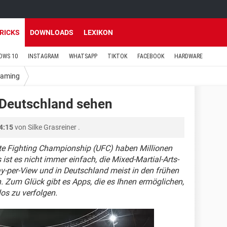
TRICKS
DOWNLOADS
LEXIKON
OWS 10
INSTAGRAM
WHATSAPP
TIKTOK
FACEBOOK
HARDWARE
eaming
n Deutschland sehen
4:15
von
Silke Grasreiner
.
ate Fighting Championship (UFC) haben Millionen
 ist es nicht immer einfach, die Mixed-Martial-Arts-
ay-per-View und in Deutschland meist in den frühen
 Zum Glück gibt es Apps, die es Ihnen ermöglichen,
os zu verfolgen.