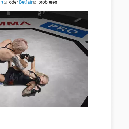
rt
oder
Betfair
probieren.