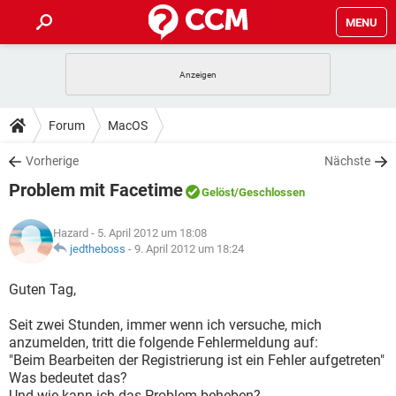
MENU
HOME
SPIELE
STREAMING
TIPPS & TRICKS
Forum
MacOS
ANDROID
IOS
SPIELE
STREAMING
DOWNLOADS
Vorherige
Nächste
WINDOWS 10
INSTAGRAM
ANDROID
IOS
Problem mit Facetime
WHATSAPP
SPIELE
TIKTOK
STREAMING
Gelöst
/Geschlossen
FORUM
WINDOWS 10
INSTAGRAM
FACEBOOK
ANDROID
HARDWARE
IOS
Hazard
- 5. April 2012 um 18:08
WHATSAPP
SPIELE
TIKTOK
STREAMING
LEXIKON
jedtheboss
-
9. April 2012 um 18:24
WINDOWS 10
INSTAGRAM
FACEBOOK
ANDROID
HARDWARE
IOS
WHATSAPP
SPIELE
TIKTOK
STREAMING
Guten Tag,
WINDOWS 10
INSTAGRAM
FACEBOOK
ANDROID
HARDWARE
IOS
Seit zwei Stunden, immer wenn ich versuche, mich
WHATSAPP
TIKTOK
anzumelden, tritt die folgende Fehlermeldung auf:
WINDOWS 10
INSTAGRAM
FACEBOOK
HARDWARE
"Beim Bearbeiten der Registrierung ist ein Fehler aufgetreten"
WHATSAPP
TIKTOK
Was bedeutet das?
Und wie kann ich das Problem beheben?