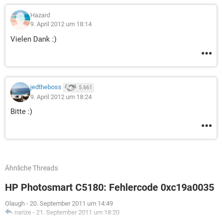
Hazard
9. April 2012 um 18:14
Vielen Dank :)
jedtheboss
5.661
9. April 2012 um 18:24
Bitte :)
Ähnliche Threads
HP Photosmart C5180: Fehlercode 0xc19a0035
Olaugh
-
20. September 2011 um 14:49
narize
-
21. September 2011 um 18:20