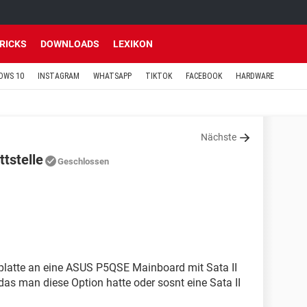
TRICKS
DOWNLOADS
LEXIKON
OWS 10
INSTAGRAM
WHATSAPP
TIKTOK
FACEBOOK
HARDWARE
Nächste
tstelle
Geschlossen
tplatte an eine ASUS P5QSE Mainboard mit Sata II
das man diese Option hatte oder sosnt eine Sata II