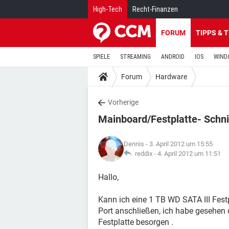
High-Tech
Recht-Finanzen
FORUM
TIPPS & 
SPIELE
STREAMING
ANDROID
IOS
WIND
Forum
Hardware
Vorherige
Mainboard/Festplatte- Schnit
Dennis
- 3. April 2012 um 15:55
reddix -
4. April 2012 um 11:51
Hallo,
Kann ich eine 1 TB WD SATA III Fes
Port anschließen, ich habe gesehen 
Festplatte besorgen .