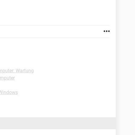
mputer: Wartung
omputer
-Windows