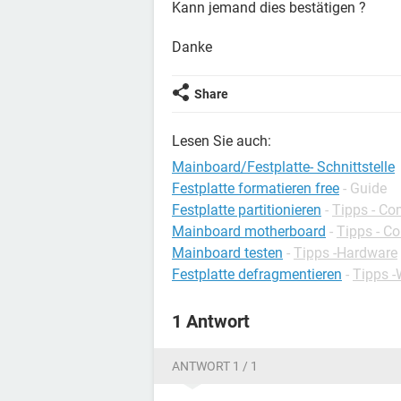
Kann jemand dies bestätigen ?
Danke
Share
Lesen Sie auch:
Mainboard/Festplatte- Schnittstelle
Festplatte formatieren free
- Guide
Festplatte partitionieren
-
Tipps - Co
Mainboard motherboard
-
Tipps - C
Mainboard testen
-
Tipps -Hardware
Festplatte defragmentieren
-
Tipps 
1 Antwort
ANTWORT 1 / 1