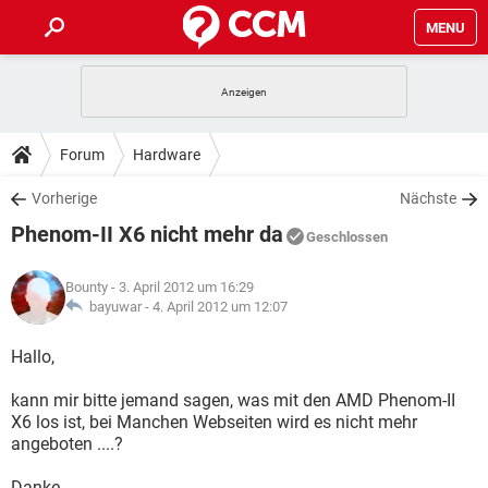
MENU
HOME
SPIELE
STREAMING
TIPPS & TRICKS
Forum
Hardware
ANDROID
IOS
SPIELE
STREAMING
DOWNLOADS
Vorherige
Nächste
WINDOWS 10
INSTAGRAM
ANDROID
IOS
Phenom-II X6 nicht mehr da
WHATSAPP
SPIELE
TIKTOK
STREAMING
Geschlossen
FORUM
WINDOWS 10
INSTAGRAM
FACEBOOK
ANDROID
HARDWARE
IOS
Bounty
- 3. April 2012 um 16:29
WHATSAPP
SPIELE
TIKTOK
STREAMING
LEXIKON
bayuwar -
4. April 2012 um 12:07
WINDOWS 10
INSTAGRAM
FACEBOOK
ANDROID
HARDWARE
IOS
WHATSAPP
SPIELE
TIKTOK
STREAMING
Hallo,
WINDOWS 10
INSTAGRAM
FACEBOOK
ANDROID
HARDWARE
IOS
kann mir bitte jemand sagen, was mit den AMD Phenom-II
WHATSAPP
TIKTOK
X6 los ist, bei Manchen Webseiten wird es nicht mehr
WINDOWS 10
INSTAGRAM
FACEBOOK
HARDWARE
angeboten ....?
WHATSAPP
TIKTOK
Danke