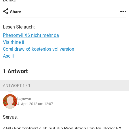
FACEBOOK
HARDWARE
Share
Lesen Sie auch:
Phenom-II X6 nicht mehr da
Via rhine ii
Corel draw x6 kostenlos vollversion
Asc ii
1 Antwort
ANTWORT 1 / 1
bayuwar
4. April 2012 um 12:07
Servus,
AMD konzentriert sich auf die Produktion von Bulldozer FX