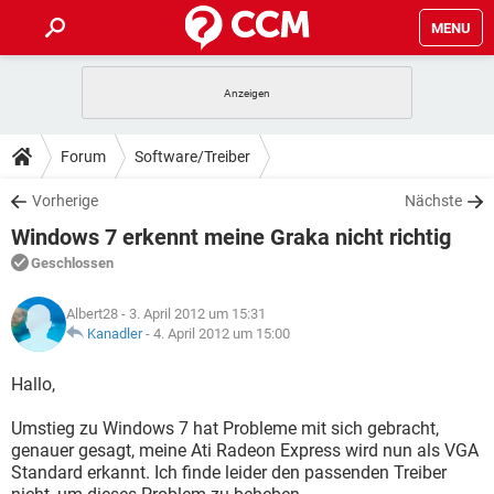
MENU
HOME
SPIELE
STREAMING
TIPPS & TRICKS
Forum
Software/Treiber
ANDROID
IOS
SPIELE
STREAMING
DOWNLOADS
Vorherige
Nächste
WINDOWS 10
INSTAGRAM
ANDROID
IOS
Windows 7 erkennt meine Graka nicht richtig
WHATSAPP
SPIELE
TIKTOK
STREAMING
FORUM
WINDOWS 10
INSTAGRAM
Geschlossen
FACEBOOK
ANDROID
HARDWARE
IOS
WHATSAPP
SPIELE
TIKTOK
STREAMING
LEXIKON
WINDOWS 10
Albert28
- 3. April 2012 um 15:31
INSTAGRAM
FACEBOOK
ANDROID
HARDWARE
IOS
Kanadler
-
4. April 2012 um 15:00
WHATSAPP
SPIELE
TIKTOK
STREAMING
WINDOWS 10
INSTAGRAM
Hallo,
FACEBOOK
ANDROID
HARDWARE
IOS
WHATSAPP
TIKTOK
Umstieg zu Windows 7 hat Probleme mit sich gebracht,
WINDOWS 10
INSTAGRAM
FACEBOOK
HARDWARE
genauer gesagt, meine Ati Radeon Express wird nun als VGA
WHATSAPP
TIKTOK
Standard erkannt. Ich finde leider den passenden Treiber