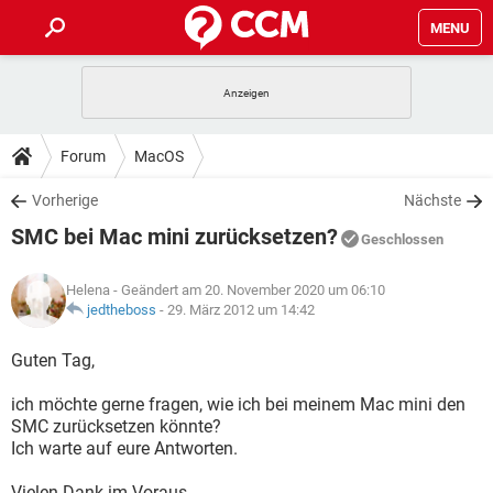
MENU
HOME
SPIELE
STREAMING
TIPPS & TRICKS
Forum
MacOS
ANDROID
IOS
SPIELE
STREAMING
DOWNLOADS
Vorherige
Nächste
WINDOWS 10
INSTAGRAM
ANDROID
IOS
SMC bei Mac mini zurücksetzen?
WHATSAPP
SPIELE
TIKTOK
STREAMING
Geschlossen
FORUM
WINDOWS 10
INSTAGRAM
FACEBOOK
ANDROID
HARDWARE
IOS
Helena
- Geändert am 20. November 2020 um 06:10
WHATSAPP
SPIELE
TIKTOK
STREAMING
LEXIKON
jedtheboss
-
29. März 2012 um 14:42
WINDOWS 10
INSTAGRAM
FACEBOOK
ANDROID
HARDWARE
IOS
WHATSAPP
SPIELE
TIKTOK
STREAMING
Guten Tag,
WINDOWS 10
INSTAGRAM
FACEBOOK
ANDROID
HARDWARE
IOS
ich möchte gerne fragen, wie ich bei meinem Mac mini den
WHATSAPP
TIKTOK
SMC zurücksetzen könnte?
WINDOWS 10
INSTAGRAM
FACEBOOK
HARDWARE
Ich warte auf eure Antworten.
WHATSAPP
TIKTOK
Vielen Dank im Voraus