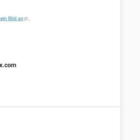
ein Bild an
.
ox.com