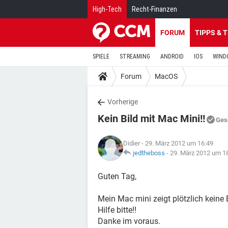
High-Tech
Recht-Finanzen
FORUM
TIPPS & 
SPIELE
STREAMING
ANDROID
IOS
WIND
Forum
MacOS
Vorherige
Kein Bild mit Mac Mini!!
Ges
Didier
- 29. März 2012 um 16:49
jedtheboss
-
29. März 2012 um 1
Guten Tag,
Mein Mac mini zeigt plötzlich keine 
Hilfe bitte!!
Danke im voraus.