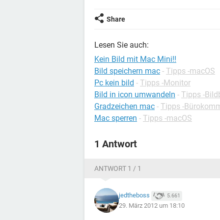
Share
Lesen Sie auch:
Kein Bild mit Mac Mini!!
Bild speichern mac
-
Tipps -macOS
Pc kein bild
-
Tipps -Monitor
Bild in icon umwandeln
-
Tipps -Bil
Gradzeichen mac
-
Tipps -Bürokomm
Mac sperren
-
Tipps -macOS
1 Antwort
ANTWORT 1 / 1
jedtheboss
5.661
29. März 2012 um 18:10