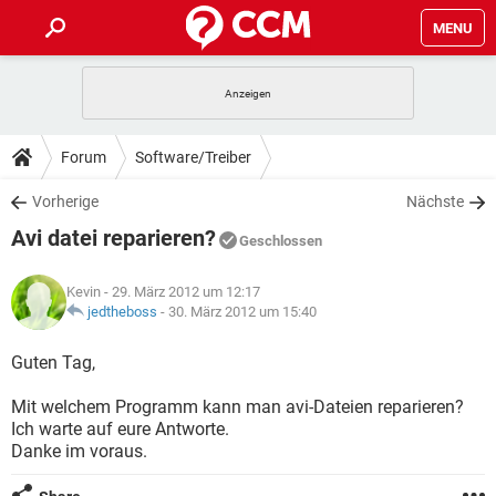
MENU
HOME
SPIELE
STREAMING
TIPPS & TRICKS
Forum
Software/Treiber
ANDROID
IOS
SPIELE
STREAMING
DOWNLOADS
Vorherige
Nächste
WINDOWS 10
INSTAGRAM
ANDROID
IOS
Avi datei reparieren?
WHATSAPP
SPIELE
TIKTOK
STREAMING
Geschlossen
FORUM
WINDOWS 10
INSTAGRAM
FACEBOOK
ANDROID
HARDWARE
IOS
Kevin
- 29. März 2012 um 12:17
WHATSAPP
SPIELE
TIKTOK
STREAMING
LEXIKON
jedtheboss
-
30. März 2012 um 15:40
WINDOWS 10
INSTAGRAM
FACEBOOK
ANDROID
HARDWARE
IOS
WHATSAPP
SPIELE
TIKTOK
STREAMING
Guten Tag,
WINDOWS 10
INSTAGRAM
FACEBOOK
ANDROID
HARDWARE
IOS
Mit welchem Programm kann man avi-Dateien reparieren?
WHATSAPP
TIKTOK
Ich warte auf eure Antworte.
WINDOWS 10
INSTAGRAM
FACEBOOK
HARDWARE
Danke im voraus.
WHATSAPP
TIKTOK