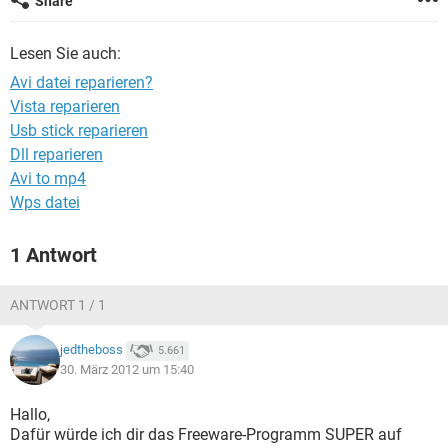
Share
FACEBOOK
HARDWARE
Lesen Sie auch:
Avi datei reparieren?
Vista reparieren
Usb stick reparieren
Dll reparieren
Avi to mp4
Wps datei
1 Antwort
ANTWORT 1 / 1
jedtheboss
5.661
30. März 2012 um 15:40
Hallo,
Dafür würde ich dir das Freeware-Programm SUPER auf