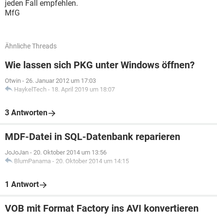
jeden Fall empfehlen.
MfG
Ähnliche Threads
Wie lassen sich PKG unter Windows öffnen?
Otwin
-
26. Januar 2012 um 17:03
HaykelTech
-
18. April 2019 um 18:07
3 Antworten
MDF-Datei in SQL-Datenbank reparieren
JoJoJan
-
20. Oktober 2014 um 13:56
BlumPanama
-
20. Oktober 2014 um 14:15
1 Antwort
VOB mit Format Factory ins AVI konvertieren