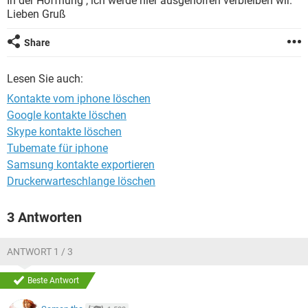
In der Hoffnung , ich werde hier ausgeholfen verbleiben wir.
FACEBOOK
HARDWARE
Lieben Gruß
Share
Lesen Sie auch:
Kontakte vom iphone löschen
Google kontakte löschen
Skype kontakte löschen
Tubemate für iphone
Samsung kontakte exportieren
Druckerwarteschlange löschen
3 Antworten
ANTWORT 1 / 3
Beste Antwort