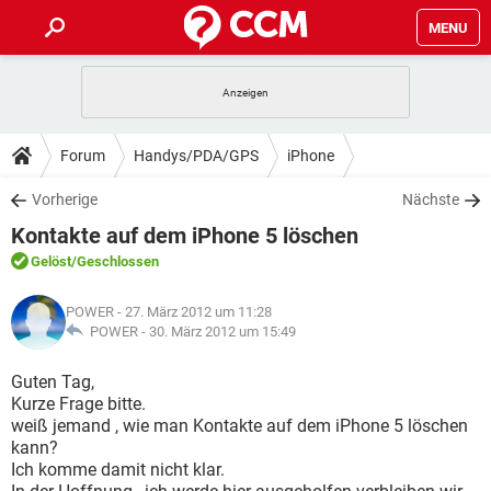
MENU
HOME
SPIELE
STREAMING
TIPPS & TRICKS
Forum
Handys/PDA/GPS
iPhone
ANDROID
IOS
SPIELE
STREAMING
DOWNLOADS
Vorherige
Nächste
WINDOWS 10
INSTAGRAM
ANDROID
IOS
Kontakte auf dem iPhone 5 löschen
WHATSAPP
SPIELE
TIKTOK
STREAMING
FORUM
WINDOWS 10
INSTAGRAM
Gelöst
/Geschlossen
FACEBOOK
ANDROID
HARDWARE
IOS
WHATSAPP
SPIELE
TIKTOK
STREAMING
LEXIKON
WINDOWS 10
POWER
- 27. März 2012 um 11:28
INSTAGRAM
FACEBOOK
ANDROID
HARDWARE
IOS
POWER -
30. März 2012 um 15:49
WHATSAPP
SPIELE
TIKTOK
STREAMING
WINDOWS 10
INSTAGRAM
Guten Tag,
FACEBOOK
ANDROID
HARDWARE
IOS
Kurze Frage bitte.
WHATSAPP
TIKTOK
weiß jemand , wie man Kontakte auf dem iPhone 5 löschen
WINDOWS 10
INSTAGRAM
FACEBOOK
HARDWARE
kann?
WHATSAPP
TIKTOK
Ich komme damit nicht klar.