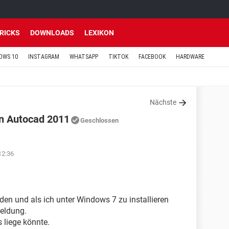
TRICKS
DOWNLOADS
LEXIKON
OWS 10
INSTAGRAM
WHATSAPP
TIKTOK
FACEBOOK
HARDWARE
Nächste
von Autocad 2011
Geschlossen
12:36
en und als ich unter Windows 7 zu installieren
eldung.
 liege könnte.