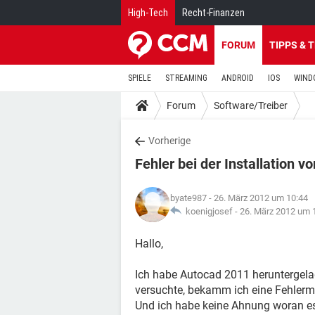
High-Tech
Recht-Finanzen
FORUM
TIPPS & 
SPIELE
STREAMING
ANDROID
IOS
WIND
Forum
Software/Treiber
Vorherige
Fehler bei der Installation 
byate987
- 26. März 2012 um 10:44
koenigjosef -
26. März 2012 um 
Hallo,
Ich habe Autocad 2011 heruntergelad
versuchte, bekamm ich eine Fehlerm
Und ich habe keine Ahnung woran es