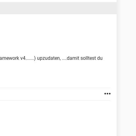
ework v4.......) upzudaten, ....damit solltest du