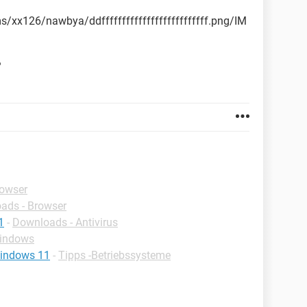
s/xx126/nawbya/ddffffffffffffffffffffffffff.png/IM
?
rowser
ads - Browser
1
-
Downloads - Antivirus
Windows
windows 11
-
Tipps -Betriebssysteme