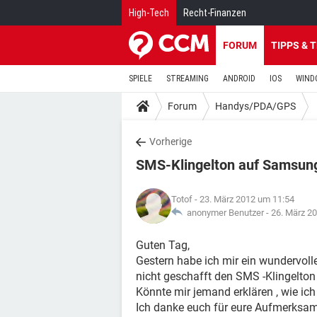
High-Tech
Recht-Finanzen
FORUM
TIPPS & 
SPIELE
STREAMING
ANDROID
IOS
WIND
Forum
Handys/PDA/GPS
Vorherige
SMS-Klingelton auf Samsung
Totof
- 23. März 2012 um 11:54
anonymer Benutzer -
26. März 2
Guten Tag,
Gestern habe ich mir ein wundervol
nicht geschafft den SMS -Klingelton
Könnte mir jemand erklären , wie ich
Ich danke euch für eure Aufmerksam