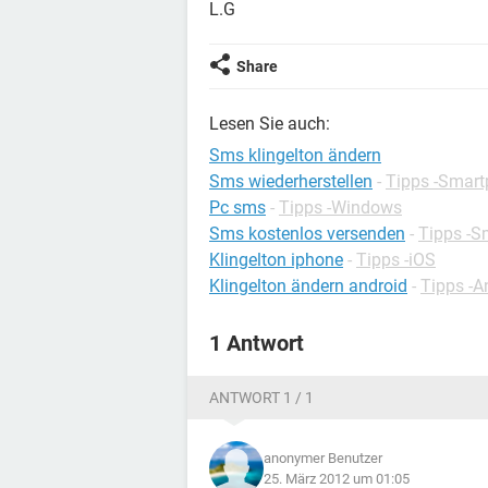
L.G
Share
Lesen Sie auch:
Sms klingelton ändern
Sms wiederherstellen
-
Tipps -Smar
Pc sms
-
Tipps -Windows
Sms kostenlos versenden
-
Tipps -S
Klingelton iphone
-
Tipps -iOS
Klingelton ändern android
-
Tipps -A
1 Antwort
ANTWORT 1 / 1
anonymer Benutzer
25. März 2012 um 01:05