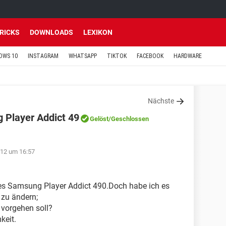
TRICKS
DOWNLOADS
LEXIKON
OWS 10
INSTAGRAM
WHATSAPP
TIKTOK
FACEBOOK
HARDWARE
Nächste
 Player Addict 49
Gelöst
/Geschlossen
012 um 16:57
les Samsung Player Addict 490.Doch habe ich es
 zu ändern;
 vorgehen soll?
keit.