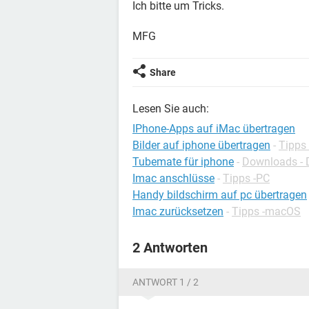
Ich bitte um Tricks.
MFG
Share
Lesen Sie auch:
IPhone-Apps auf iMac übertragen
Bilder auf iphone übertragen
-
Tipps
Tubemate für iphone
-
Downloads - 
Imac anschlüsse
-
Tipps -PC
Handy bildschirm auf pc übertragen
Imac zurücksetzen
-
Tipps -macOS
2 Antworten
ANTWORT 1 / 2