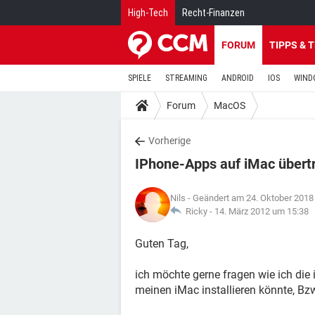
High-Tech
Recht-Finanzen
FORUM
TIPPS & 
SPIELE
STREAMING
ANDROID
IOS
WIND
Forum
MacOS
Vorherige
IPhone-Apps auf iMac übert
Nils
- Geändert am 24. Oktober 2018
Ricky -
14. März 2012 um 15:38
Guten Tag,
ich möchte gerne fragen wie ich die
meinen iMac installieren könnte, Bz