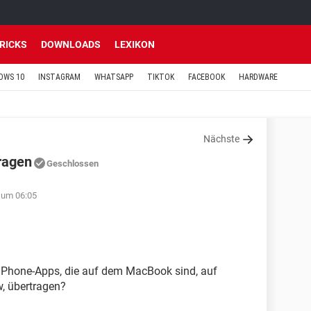
TRICKS
DOWNLOADS
LEXIKON
OWS 10
INSTAGRAM
WHATSAPP
TIKTOK
FACEBOOK
HARDWARE
Nächste
ragen
Geschlossen
 um 06:05
 iPhone-Apps, die auf dem MacBook sind, auf
w, übertragen?