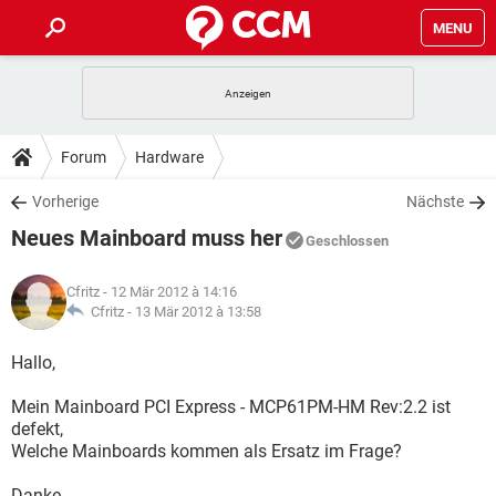
MENU
HOME
SPIELE
STREAMING
TIPPS & TRICKS
Forum
Hardware
ANDROID
IOS
SPIELE
STREAMING
DOWNLOADS
Vorherige
Nächste
WINDOWS 10
INSTAGRAM
ANDROID
IOS
Neues Mainboard muss her
WHATSAPP
SPIELE
TIKTOK
STREAMING
Geschlossen
FORUM
WINDOWS 10
INSTAGRAM
FACEBOOK
ANDROID
HARDWARE
IOS
Cfritz
- 12 Mär 2012 à 14:16
WHATSAPP
SPIELE
TIKTOK
STREAMING
LEXIKON
Cfritz -
13 Mär 2012 à 13:58
WINDOWS 10
INSTAGRAM
FACEBOOK
ANDROID
HARDWARE
IOS
WHATSAPP
SPIELE
TIKTOK
STREAMING
Hallo,
WINDOWS 10
INSTAGRAM
FACEBOOK
ANDROID
HARDWARE
IOS
Mein Mainboard PCI Express - MCP61PM-HM Rev:2.2 ist
WHATSAPP
TIKTOK
defekt,
WINDOWS 10
INSTAGRAM
FACEBOOK
HARDWARE
Welche Mainboards kommen als Ersatz im Frage?
WHATSAPP
TIKTOK
Danke