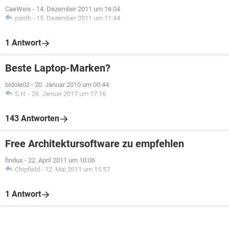
CaeWeis
-
14. Dezember 2011 um 16:04
panth
-
15. Dezember 2011 um 11:44
1 Antwort
Beste Laptop-Marken?
bidole02
-
20. Januar 2010 um 00:44
S.H.
-
26. Januar 2017 um 17:16
143 Antworten
Free Architektursoftware zu empfehlen
findus
-
22. April 2011 um 10:06
Chipfield
-
12. Mai 2011 um 15:57
1 Antwort