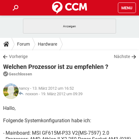
MENU
HOME
SPIELE
STREAMING
TIPPS & TRICKS
Forum
Hardware
ANDROID
IOS
SPIELE
STREAMING
DOWNLOADS
Vorherige
Nächste
WINDOWS 10
INSTAGRAM
ANDROID
IOS
Welchen Prozessor ist zu empfehlen ?
WHATSAPP
SPIELE
TIKTOK
STREAMING
FORUM
WINDOWS 10
INSTAGRAM
Geschlossen
FACEBOOK
ANDROID
HARDWARE
IOS
WHATSAPP
SPIELE
TIKTOK
STREAMING
LEXIKON
WINDOWS 10
nancy
- 13. März 2012 um 16:52
INSTAGRAM
FACEBOOK
ANDROID
HARDWARE
IOS
noxxon -
19. März 2012 um 09:39
WHATSAPP
SPIELE
TIKTOK
STREAMING
WINDOWS 10
INSTAGRAM
Hallo,
FACEBOOK
ANDROID
HARDWARE
IOS
WHATSAPP
TIKTOK
Folgende Systemkonfiguration habe ich:
WINDOWS 10
INSTAGRAM
FACEBOOK
HARDWARE
WHATSAPP
TIKTOK
- Mainboard: MSI GF615M-P33 V2(MS-7597) 2.0