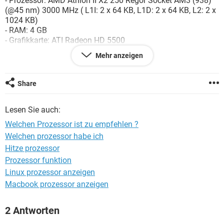
- Prozessor: AMD Athlon II X2 250 Regor Socket AM3 (938)
FACEBOOK
HARDWARE
(@45 nm) 3000 MHz ( L1I: 2 x 64 KB, L1D: 2 x 64 KB, L2: 2 x
1024 KB)
- RAM: 4 GB
- Grafikkarte: ATI Radeon HD 5500
Mehr anzeigen
Möchte meine Konfig. verbessern um Video-Streaming zu
machen, mein Prozessor macht leider nicht mit, Kann ich
meinen aktuellen Prozessor mit einem leistungsfähigen
Share
Prozessor ersetzen ?
Lesen Sie auch:
Danke für eure Antworte
Welchen Prozessor ist zu empfehlen ?
Welchen prozessor habe ich
Hitze prozessor
Prozessor funktion
Linux prozessor anzeigen
Macbook prozessor anzeigen
2 Antworten