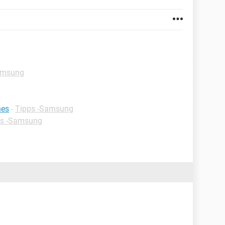
amsung
nes
-
Tipps -Samsung
ps -Samsung