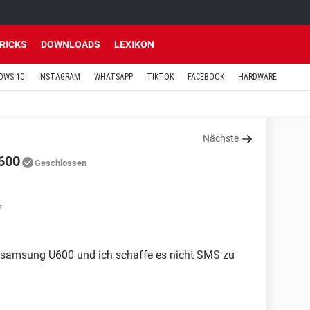
TRICKS
DOWNLOADS
LEXIKON
OWS 10
INSTAGRAM
WHATSAPP
TIKTOK
FACEBOOK
HARDWARE
Nächste
600
Geschlossen
7
 samsung U600 und ich schaffe es nicht SMS zu