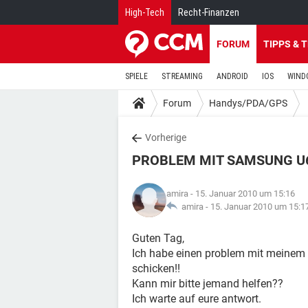
High-Tech
Recht-Finanzen
FORUM
TIPPS & 
SPIELE
STREAMING
ANDROID
IOS
WIND
Forum
Handys/PDA/GPS
Vorherige
PROBLEM MIT SAMSUNG U
amira
- 15. Januar 2010 um 15:16
amira -
15. Januar 2010 um 15:1
Guten Tag,
Ich habe einen problem mit meinem
schicken!!
Kann mir bitte jemand helfen??
Ich warte auf eure antwort.