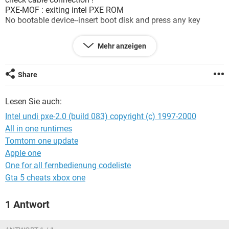
FACEBOOK
HARDWARE
PXE-MOF : exiting intel PXE ROM
No bootable device--insert boot disk and press any key
Und da ich mit Notebooks nicht viel am Hut habe,
Mehr anzeigen
komm ich zu euch, um mir vielleicht helfen zu können ?
Vielen Dank im voraus
Share
Konfiguration:
Windows Vista / Safari 535.11
Lesen Sie auch:
Intel undi pxe-2.0 (build 083) copyright (c) 1997-2000
All in one runtimes
Tomtom one update
Apple one
One for all fernbedienung codeliste
Gta 5 cheats xbox one
1 Antwort