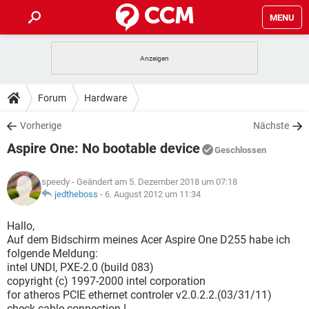
MENU
HOME
SPIELE
STREAMING
TIPPS & TRICKS
Forum
Hardware
ANDROID
IOS
SPIELE
STREAMING
DOWNLOADS
Vorherige
Nächste
WINDOWS 10
INSTAGRAM
ANDROID
IOS
Aspire One: No bootable device
WHATSAPP
SPIELE
TIKTOK
STREAMING
Geschlossen
FORUM
WINDOWS 10
INSTAGRAM
FACEBOOK
ANDROID
HARDWARE
IOS
speedy
- Geändert am 5. Dezember 2018 um 07:18
WHATSAPP
SPIELE
TIKTOK
STREAMING
LEXIKON
jedtheboss
-
6. August 2012 um 11:34
WINDOWS 10
INSTAGRAM
FACEBOOK
ANDROID
HARDWARE
IOS
WHATSAPP
SPIELE
TIKTOK
STREAMING
Hallo,
WINDOWS 10
INSTAGRAM
Auf dem Bidschirm meines Acer Aspire One D255 habe ich
FACEBOOK
ANDROID
HARDWARE
IOS
folgende Meldung:
WHATSAPP
TIKTOK
intel UNDI, PXE-2.0 (build 083)
WINDOWS 10
INSTAGRAM
FACEBOOK
HARDWARE
copyright (c) 1997-2000 intel corporation
WHATSAPP
TIKTOK
for atheros PCIE ethernet controler v2.0.2.2.(03/31/11)
check cable connection !