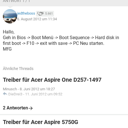
ANTWORT 1 / 1
jedtheboss
5.661
6. August 2012 um 11:34
Hallo,
Geh in Bios -> Boot Menü -> Boot Sequence -> Hard disk in
first boot -> F10 -> exit with save -> PC Neu starten.
MfG
Ähnliche Threads
Treiber für Acer Aspire One D257-1497
Minusch
-
8. Juni 2012 um 18:27
DieDrei3
-
11. Juni 2012 um 09:52
2 Antworten
Treiber für Acer Aspire 5750G