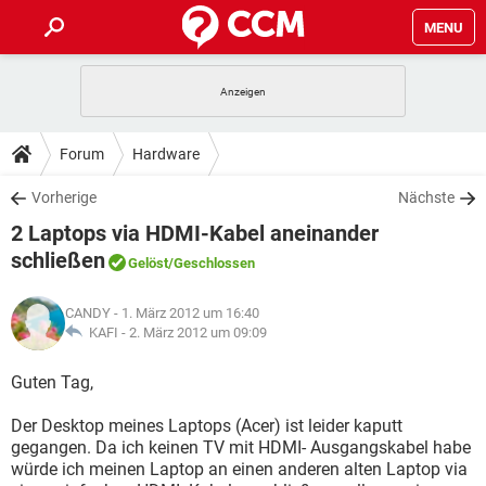
MENU
HOME
SPIELE
STREAMING
TIPPS & TRICKS
Forum
Hardware
ANDROID
IOS
SPIELE
STREAMING
DOWNLOADS
Vorherige
Nächste
WINDOWS 10
INSTAGRAM
ANDROID
IOS
2 Laptops via HDMI-Kabel aneinander
WHATSAPP
SPIELE
TIKTOK
STREAMING
FORUM
WINDOWS 10
INSTAGRAM
schließen
Gelöst
/Geschlossen
FACEBOOK
ANDROID
HARDWARE
IOS
WHATSAPP
SPIELE
TIKTOK
STREAMING
LEXIKON
WINDOWS 10
INSTAGRAM
CANDY
- 1. März 2012 um 16:40
FACEBOOK
ANDROID
HARDWARE
IOS
KAFI -
2. März 2012 um 09:09
WHATSAPP
SPIELE
TIKTOK
STREAMING
WINDOWS 10
INSTAGRAM
Guten Tag,
FACEBOOK
ANDROID
HARDWARE
IOS
WHATSAPP
TIKTOK
WINDOWS 10
INSTAGRAM
Der Desktop meines Laptops (Acer) ist leider kaputt
FACEBOOK
HARDWARE
gegangen. Da ich keinen TV mit HDMI- Ausgangskabel habe
WHATSAPP
TIKTOK
würde ich meinen Laptop an einen anderen alten Laptop via