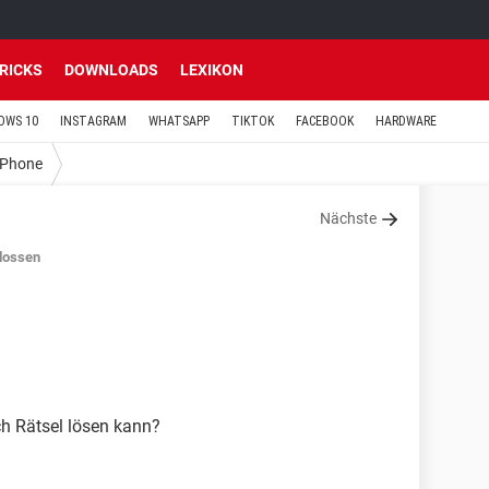
TRICKS
DOWNLOADS
LEXIKON
OWS 10
INSTAGRAM
WHATSAPP
TIKTOK
FACEBOOK
HARDWARE
iPhone
Nächste
lossen
ch Rätsel lösen kann?