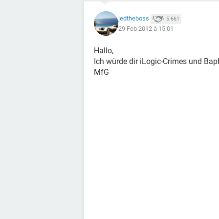
jedtheboss
5.661
29 Feb 2012 à 15:01
Hallo,
Ich würde dir iLogic-Crimes und Bap
MfG