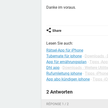
Danke im voraus.
Share
Lesen Sie auch:
Rätsel-App für iPhone
Tubemate für iphone
-
Downloads - 
App für ernährungsplan
-
Tipps -App
Dhl app
-
Downloads - Weitere Utiliti
Rufumleitung iphone
-
Tipps -iPhon
App abo kündigen iphone
-
Tipps -i
2 Antworten
RÉPONSE 1 / 2