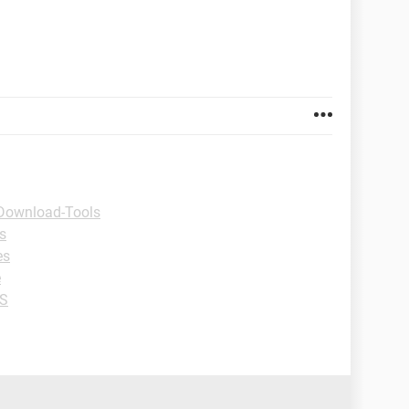
Download-Tools
s
es
e
OS