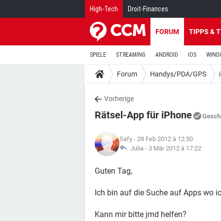
High-Tech
Droit-Finances
FORUM
TIPPS & 
SPIELE
STREAMING
ANDROID
IOS
WIND
Forum
Handys/PDA/GPS
Vorherige
Rätsel-App für iPhone
Gesch
Safy
- 28 Feb 2012 à 12:50
Julia -
3 Mär 2012 à 17:22
Guten Tag,
Ich bin auf die Suche auf Apps wo i
Kann mir bitte jmd helfen?