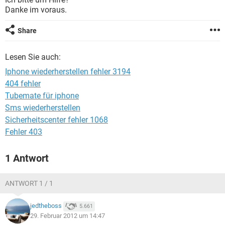
FACEBOOK
HARDWARE
Danke im voraus.
Share
Lesen Sie auch:
Iphone wiederherstellen fehler 3194
404 fehler
Tubemate für iphone
Sms wiederherstellen
Sicherheitscenter fehler 1068
Fehler 403
1 Antwort
ANTWORT 1 / 1
jedtheboss
5.661
29. Februar 2012 um 14:47