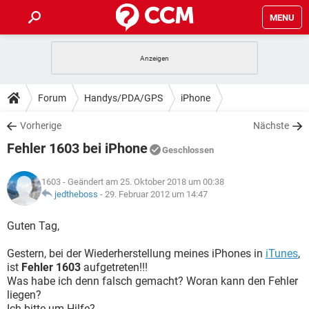
MENU
HOME
SPIELE
STREAMING
TIPPS & TRICKS
Forum
Handys/PDA/GPS
iPhone
ANDROID
IOS
SPIELE
STREAMING
DOWNLOADS
Vorherige
Nächste
WINDOWS 10
INSTAGRAM
ANDROID
IOS
Fehler 1603 bei iPhone
WHATSAPP
SPIELE
TIKTOK
STREAMING
Geschlossen
FORUM
WINDOWS 10
INSTAGRAM
FACEBOOK
ANDROID
HARDWARE
IOS
1603
- Geändert am 25. Oktober 2018 um 00:38
WHATSAPP
SPIELE
TIKTOK
STREAMING
LEXIKON
jedtheboss
-
29. Februar 2012 um 14:47
WINDOWS 10
INSTAGRAM
FACEBOOK
ANDROID
HARDWARE
IOS
WHATSAPP
SPIELE
TIKTOK
STREAMING
Guten Tag,
WINDOWS 10
INSTAGRAM
FACEBOOK
ANDROID
HARDWARE
IOS
Gestern, bei der Wiederherstellung meines iPhones in
iTunes
,
WHATSAPP
TIKTOK
ist
Fehler 1603
aufgetreten!!!
WINDOWS 10
INSTAGRAM
FACEBOOK
HARDWARE
Was habe ich denn falsch gemacht? Woran kann den Fehler
WHATSAPP
TIKTOK
liegen?
Ich bitte um Hilfe?