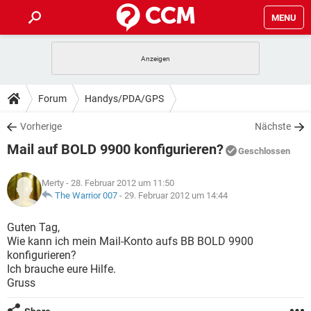
MENU
HOME
SPIELE
STREAMING
TIPPS & TRICKS
Forum
Handys/PDA/GPS
ANDROID
IOS
SPIELE
STREAMING
DOWNLOADS
Vorherige
Nächste
WINDOWS 10
INSTAGRAM
ANDROID
IOS
Mail auf BOLD 9900 konfigurieren?
WHATSAPP
SPIELE
TIKTOK
STREAMING
Geschlossen
FORUM
WINDOWS 10
INSTAGRAM
FACEBOOK
ANDROID
HARDWARE
IOS
Merty
- 28. Februar 2012 um 11:50
WHATSAPP
SPIELE
TIKTOK
STREAMING
LEXIKON
The Warrior 007
-
29. Februar 2012 um 14:44
WINDOWS 10
INSTAGRAM
FACEBOOK
ANDROID
HARDWARE
IOS
WHATSAPP
SPIELE
TIKTOK
STREAMING
Guten Tag,
WINDOWS 10
INSTAGRAM
Wie kann ich mein Mail-Konto aufs BB BOLD 9900
FACEBOOK
ANDROID
HARDWARE
IOS
konfigurieren?
WHATSAPP
TIKTOK
Ich brauche eure Hilfe.
WINDOWS 10
INSTAGRAM
FACEBOOK
HARDWARE
Gruss
WHATSAPP
TIKTOK