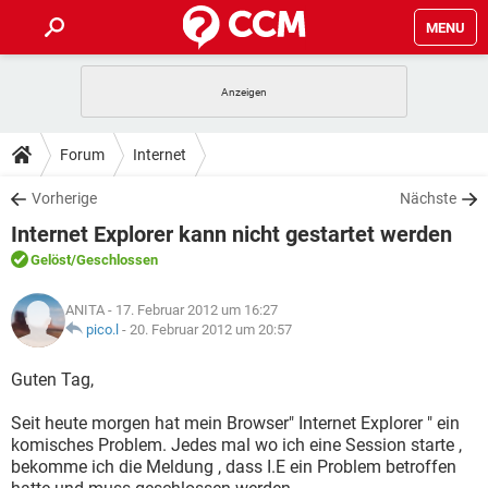
MENU
HOME
SPIELE
STREAMING
TIPPS & TRICKS
Forum
Internet
ANDROID
IOS
SPIELE
STREAMING
DOWNLOADS
Vorherige
Nächste
WINDOWS 10
INSTAGRAM
ANDROID
IOS
Internet Explorer kann nicht gestartet werden
WHATSAPP
SPIELE
TIKTOK
STREAMING
FORUM
WINDOWS 10
INSTAGRAM
Gelöst
/Geschlossen
FACEBOOK
ANDROID
HARDWARE
IOS
WHATSAPP
SPIELE
TIKTOK
STREAMING
LEXIKON
WINDOWS 10
ANITA
- 17. Februar 2012 um 16:27
INSTAGRAM
FACEBOOK
ANDROID
HARDWARE
IOS
pico.l
-
20. Februar 2012 um 20:57
WHATSAPP
SPIELE
TIKTOK
STREAMING
WINDOWS 10
INSTAGRAM
Guten Tag,
FACEBOOK
ANDROID
HARDWARE
IOS
WHATSAPP
TIKTOK
Seit heute morgen hat mein Browser" Internet Explorer " ein
WINDOWS 10
INSTAGRAM
FACEBOOK
HARDWARE
komisches Problem. Jedes mal wo ich eine Session starte ,
WHATSAPP
TIKTOK
bekomme ich die Meldung , dass I.E ein Problem betroffen