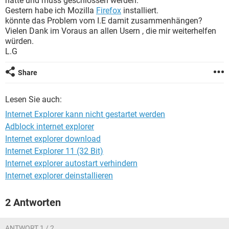
hatte und muss geschlossen werden.
FACEBOOK
HARDWARE
Gestern habe ich Mozilla
Firefox
installiert.
könnte das Problem vom I.E damit zusammenhängen?
Vielen Dank im Voraus an allen Usern , die mir weiterhelfen
würden.
L.G
Share
Lesen Sie auch:
Internet Explorer kann nicht gestartet werden
Adblock internet explorer
Internet explorer download
Internet Explorer 11 (32 Bit)
Internet explorer autostart verhindern
Internet explorer deinstallieren
2 Antworten
ANTWORT 1 / 2