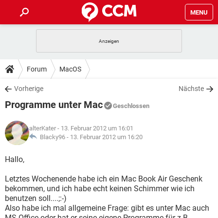
MENU
HOME
SPIELE
STREAMING
TIPPS & TRICKS
Forum
MacOS
ANDROID
IOS
SPIELE
STREAMING
DOWNLOADS
Vorherige
Nächste
WINDOWS 10
INSTAGRAM
ANDROID
IOS
Programme unter Mac
WHATSAPP
SPIELE
TIKTOK
STREAMING
Geschlossen
FORUM
WINDOWS 10
INSTAGRAM
FACEBOOK
ANDROID
HARDWARE
IOS
alterKater
- 13. Februar 2012 um 16:01
WHATSAPP
SPIELE
TIKTOK
STREAMING
LEXIKON
Blacky96 -
13. Februar 2012 um 16:20
WINDOWS 10
INSTAGRAM
FACEBOOK
ANDROID
HARDWARE
IOS
WHATSAPP
SPIELE
TIKTOK
STREAMING
Hallo,
WINDOWS 10
INSTAGRAM
FACEBOOK
ANDROID
HARDWARE
IOS
Letztes Wochenende habe ich ein Mac Book Air Geschenk
WHATSAPP
TIKTOK
bekommen, und ich habe echt keinen Schimmer wie ich
WINDOWS 10
INSTAGRAM
FACEBOOK
HARDWARE
benutzen soll....;:-)
WHATSAPP
TIKTOK
Also habe ich mal allgemeine Frage: gibt es unter Mac auch
MS Office oder hat er seine eigene Programme für z.B