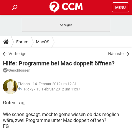
MENU
HOME
SPIELE
STREAMING
TIPPS & TRICKS
Forum
MacOS
ANDROID
IOS
SPIELE
STREAMING
DOWNLOADS
Vorherige
Nächste
WINDOWS 10
INSTAGRAM
ANDROID
IOS
Hilfe: Programme bei Mac doppelt öffnen?
WHATSAPP
SPIELE
TIKTOK
STREAMING
FORUM
WINDOWS 10
INSTAGRAM
Geschlossen
FACEBOOK
ANDROID
HARDWARE
IOS
WHATSAPP
SPIELE
TIKTOK
STREAMING
LEXIKON
WINDOWS 10
Tiziano
- 14. Februar 2012 um 12:31
INSTAGRAM
FACEBOOK
ANDROID
HARDWARE
IOS
Ricky -
15. Februar 2012 um 11:37
WHATSAPP
SPIELE
TIKTOK
STREAMING
WINDOWS 10
INSTAGRAM
Guten Tag,
FACEBOOK
ANDROID
HARDWARE
IOS
WHATSAPP
TIKTOK
Wie schon gesagt, möchte gerne wissen ob das möglich
WINDOWS 10
INSTAGRAM
FACEBOOK
HARDWARE
wäre, zwei Programme unter Mac doppelt öffnen?
WHATSAPP
TIKTOK
FG