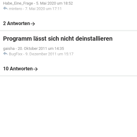
Habe_Eine_Frage
-
5. Mai 2020 um 18:52
mintero
-
7. Mai 2020 um 17:11
2 Antworten
Programm lässt sich nicht deinstallieren
gaisha
-
20. Oktober 2011 um 14:35
BugFixx
-
9. Dezember 2011 um 15:17
10 Antworten