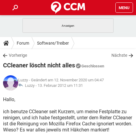
MENU
HOME
SPIELE
STREAMING
TIPPS & TRICKS
Forum
Software/Treiber
ANDROID
IOS
SPIELE
STREAMING
DOWNLOADS
Vorherige
Nächste
WINDOWS 10
INSTAGRAM
ANDROID
IOS
CCleaner löscht nicht alles
WHATSAPP
SPIELE
TIKTOK
STREAMING
Geschlossen
FORUM
WINDOWS 10
INSTAGRAM
FACEBOOK
ANDROID
HARDWARE
IOS
Luzzy
- Geändert am 12. November 2020 um 04:47
WHATSAPP
SPIELE
TIKTOK
STREAMING
LEXIKON
Luzzy -
13. Februar 2012 um 11:31
WINDOWS 10
INSTAGRAM
FACEBOOK
ANDROID
HARDWARE
IOS
WHATSAPP
SPIELE
TIKTOK
STREAMING
Hallo,
WINDOWS 10
INSTAGRAM
FACEBOOK
ANDROID
HARDWARE
IOS
ich benutze CCleaner seit Kurzem, um meine Festplatte zu
WHATSAPP
TIKTOK
reinigen, und ich habe festgestellt, unter dem Reiter CCleaner
WINDOWS 10
INSTAGRAM
FACEBOOK
HARDWARE
ist die Reinigung von Mozilla Firefox Cache ignoriert worden.
WHATSAPP
TIKTOK
Wieso? Es war alles jeweils mit Häkchen markiert!