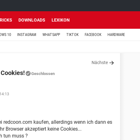
TRICKS
DOWNLOADS
LEXIKON
OWS 10
INSTAGRAM
WHATSAPP
TIKTOK
FACEBOOK
HARDWARE
Nächste
 Cookies!
Geschlossen
14:13
ei redcoon.com kaufen, allerdings wenn ich dann es
Ihr Browser akzeptiert keine Cookies...
ch tun muss ?