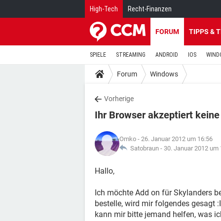
High-Tech
Recht-Finanzen
FORUM
TIPPS & 
SPIELE
STREAMING
ANDROID
IOS
WIND
Forum
Windows
Vorherige
Ihr Browser akzeptiert keine
Omko
- 26. Januar 2012 um 16:56
Satobraun -
30. Januar 2012 um 
Hallo,
Ich möchte Add on für Skylanders b
bestelle, wird mir folgendes gesagt :
kann mir bitte jemand helfen, was i