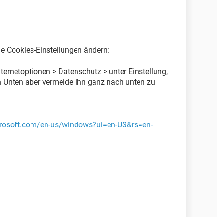
e Cookies-Einstellungen ändern:
Internetoptionen > Datenschutz > unter Einstellung,
h Unten aber vermeide ihn ganz nach unten zu
icrosoft.com/en-us/windows?ui=en-US&rs=en-