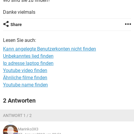
Wo sind sie zu finden?
FACEBOOK
HARDWARE
Danke vielmals
Share
Lesen Sie auch:
Kann angelegte Benutzerkonten nicht finden
Unbekanntes lied finden
Ip adresse laptop finden
Youtube video finden
Ähnliche filme finden
Youtube name finden
2 Antworten
ANTWORT 1 / 2
Marinko3X3