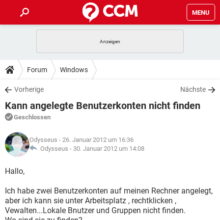
MENU
HOME
SPIELE
STREAMING
TIPPS & TRICKS
Forum
Windows
ANDROID
IOS
SPIELE
STREAMING
DOWNLOADS
Vorherige
Nächste
WINDOWS 10
INSTAGRAM
ANDROID
IOS
Kann angelegte Benutzerkonten nicht finden
WHATSAPP
SPIELE
TIKTOK
STREAMING
FORUM
WINDOWS 10
INSTAGRAM
Geschlossen
FACEBOOK
ANDROID
HARDWARE
IOS
WHATSAPP
SPIELE
TIKTOK
STREAMING
LEXIKON
WINDOWS 10
Odysseus
- 26. Januar 2012 um 16:36
INSTAGRAM
FACEBOOK
ANDROID
HARDWARE
IOS
Odysseus -
30. Januar 2012 um 14:08
WHATSAPP
SPIELE
TIKTOK
STREAMING
WINDOWS 10
INSTAGRAM
Hallo,
FACEBOOK
ANDROID
HARDWARE
IOS
WHATSAPP
TIKTOK
Ich habe zwei Benutzerkonten auf meinen Rechner angelegt,
WINDOWS 10
INSTAGRAM
FACEBOOK
HARDWARE
aber ich kann sie unter Arbeitsplatz , rechtklicken ,
WHATSAPP
TIKTOK
Vewalten...Lokale Bnutzer und Gruppen nicht finden.