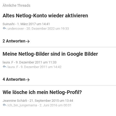
Ähnliche Threads
Altes Netlog-Konto wieder aktivieren
Suirushi
-
1. März 2017 um 14:41
undercover
-
20. Dezember 2022 um 19:33
2 Antworten
Meine Netlog-Bilder sind in Google Bilder
laura .F
-
9. Dezember 2011 um 11:33
laura .F
-
9. Dezember 2011 um 14:42
4 Antworten
Wie lösche ich mein Netlog-Profil?
Jeannine Schärli
-
21. September 2015 um 13:44
Ich_bin_jungemama
-
2. Juni 2016 um 00:01