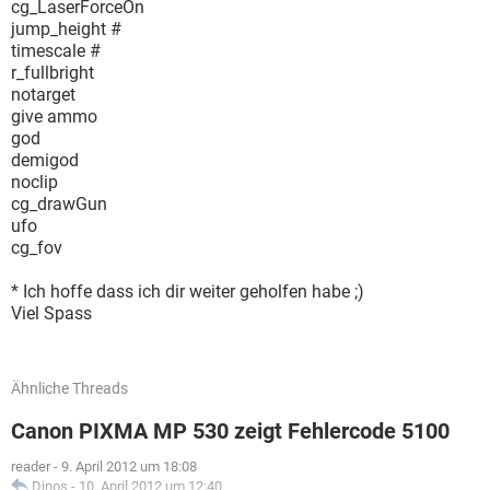
cg_LaserForceOn
jump_height #
timescale #
r_fullbright
notarget
give ammo
god
demigod
noclip
cg_drawGun
ufo
cg_fov
* Ich hoffe dass ich dir weiter geholfen habe ;)
Viel Spass
Ähnliche Threads
Canon PIXMA MP 530 zeigt Fehlercode 5100
reader
-
9. April 2012 um 18:08
Dinos
-
10. April 2012 um 12:40