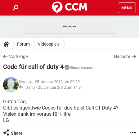
MENU
HOME
SPIELE
STREAMING
TIPPS & TRICKS
Forum
Videospiele
ANDROID
IOS
SPIELE
STREAMING
DOWNLOADS
Vorherige
Nächste
WINDOWS 10
INSTAGRAM
ANDROID
IOS
Code für call of duty 4
WHATSAPP
SPIELE
TIKTOK
STREAMING
Geschlossen
FORUM
WINDOWS 10
INSTAGRAM
FACEBOOK
ANDROID
HARDWARE
IOS
Sweety
- 25. Januar 2012 um 09:29
WHATSAPP
SPIELE
TIKTOK
STREAMING
LEXIKON
Dario -
25. Januar 2012 um 14:31
WINDOWS 10
INSTAGRAM
FACEBOOK
ANDROID
HARDWARE
IOS
WHATSAPP
SPIELE
TIKTOK
STREAMING
Guten Tag,
WINDOWS 10
INSTAGRAM
Gibt es irgendwie Codes für das Spiel Call Of Duty 4?
FACEBOOK
ANDROID
HARDWARE
IOS
Vielen dank im voraus für Hilfe.
WHATSAPP
TIKTOK
LG
WINDOWS 10
INSTAGRAM
FACEBOOK
HARDWARE
WHATSAPP
TIKTOK
Share