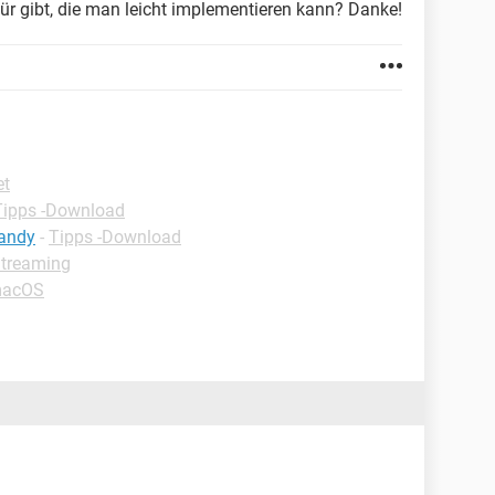
r gibt, die man leicht implementieren kann? Danke!
et
Tipps -Download
handy
-
Tipps -Download
Streaming
macOS