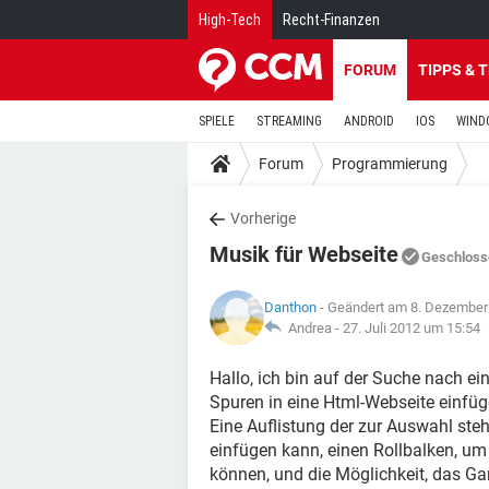
High-Tech
Recht-Finanzen
FORUM
TIPPS & 
SPIELE
STREAMING
ANDROID
IOS
WIND
Forum
Programmierung
Vorherige
Musik für Webseite
Geschloss
Danthon
- Geändert am 8. Dezember
Andrea -
27. Juli 2012 um 15:54
Hallo, ich bin auf der Suche nach ei
Spuren in eine Html-Webseite einfüg
Eine Auflistung der zur Auswahl ste
einfügen kann, einen Rollbalken, um 
können, und die Möglichkeit, das Gan