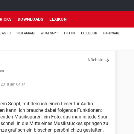
TRICKS
DOWNLOADS
LEXIKON
OWS 10
INSTAGRAM
WHATSAPP
TIKTOK
FACEBOOK
HARDWARE
Nächste
en
 2018 um 04:14
nem Script, mit dem ich einen Leser für Audio-
en kann. Ich brauche dabei folgende Funktionen:
henden Musikspuren, ein Foto, das man in jede Spur
schnell in die Mitte eines Musikstückes springen zu
ze grafisch ein bisschen persönlich zu gestalten.