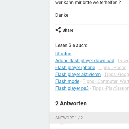
wer kann mir bitte weiterhelfen ?
Danke
Share
Lesen Sie auch:
Ultratun
Adobe flash player download
-
Downl
Flash player iphone
-
Tipps -iPhone
Flash player aktivieren
-
Tipps -Goo
Flash mode
-
Tipps - Computer: War
Flash player ps3
-
Tipps -PlayStatio
2 Antworten
ANTWORT 1 / 2