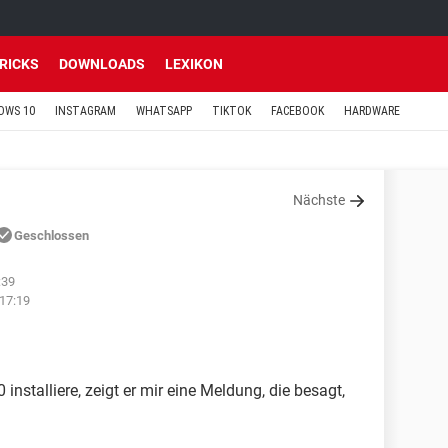
TRICKS
DOWNLOADS
LEXIKON
OWS 10
INSTAGRAM
WHATSAPP
TIKTOK
FACEBOOK
HARDWARE
Nächste
Geschlossen
:39
17:19
 installiere, zeigt er mir eine Meldung, die besagt,