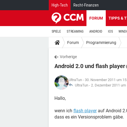
High-Tech
Recht-Finanzen
FORUM
TIPPS & 
SPIELE
STREAMING
ANDROID
IOS
WIND
Forum
Programmierung
Vorherige
Android 2.0 und flash player
UltraTun
- 30. November 2011 um 15
UltraTun -
2. Dezember 2011 um 
Hallo,
wenn ich
flash player
auf Android 2.0
dass es ein Versionsproblem gäbe.