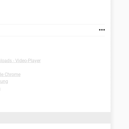
oads - Video-Player
gle Chrome
tung
n