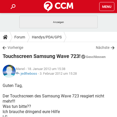
MENU
HOME
SPIELE
STREAMING
TIPPS & TRICKS
Forum
Handys/PDA/GPS
ANDROID
IOS
SPIELE
STREAMING
DOWNLOADS
Vorherige
Nächste
WINDOWS 10
INSTAGRAM
ANDROID
IOS
Touchscreen Samsung Wave 723!
WHATSAPP
SPIELE
TIKTOK
STREAMING
Geschlossen
FORUM
WINDOWS 10
INSTAGRAM
FACEBOOK
ANDROID
HARDWARE
IOS
Manel
- 18. Januar 2012 um 15:38
WHATSAPP
SPIELE
TIKTOK
STREAMING
LEXIKON
jedtheboss
-
3. Februar 2012 um 15:28
WINDOWS 10
INSTAGRAM
FACEBOOK
ANDROID
HARDWARE
IOS
WHATSAPP
SPIELE
TIKTOK
STREAMING
Guten Tag,
WINDOWS 10
INSTAGRAM
FACEBOOK
ANDROID
HARDWARE
IOS
Der Touchscreen des Samsung Wave 723 reagiert nicht
WHATSAPP
TIKTOK
mehr!!!
WINDOWS 10
INSTAGRAM
FACEBOOK
HARDWARE
Was tun bitte??
WHATSAPP
TIKTOK
Ich brauche dringend eure Hilfe
LG