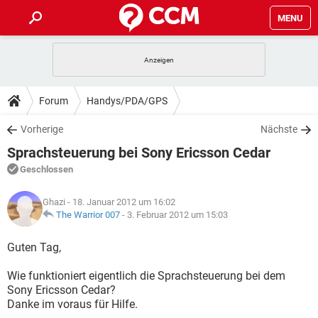
MENU
HOME
SPIELE
STREAMING
TIPPS & TRICKS
Forum
Handys/PDA/GPS
ANDROID
IOS
SPIELE
STREAMING
DOWNLOADS
Vorherige
Nächste
WINDOWS 10
INSTAGRAM
ANDROID
IOS
Sprachsteuerung bei Sony Ericsson Cedar
WHATSAPP
SPIELE
TIKTOK
STREAMING
FORUM
WINDOWS 10
INSTAGRAM
Geschlossen
FACEBOOK
ANDROID
HARDWARE
IOS
WHATSAPP
SPIELE
TIKTOK
STREAMING
LEXIKON
WINDOWS 10
Ghazi
- 18. Januar 2012 um 16:02
INSTAGRAM
FACEBOOK
ANDROID
HARDWARE
IOS
The Warrior 007
-
3. Februar 2012 um 15:03
WHATSAPP
SPIELE
TIKTOK
STREAMING
WINDOWS 10
INSTAGRAM
Guten Tag,
FACEBOOK
ANDROID
HARDWARE
IOS
WHATSAPP
TIKTOK
Wie funktioniert eigentlich die Sprachsteuerung bei dem
WINDOWS 10
INSTAGRAM
FACEBOOK
HARDWARE
Sony Ericsson Cedar?
WHATSAPP
TIKTOK
Danke im voraus für Hilfe.