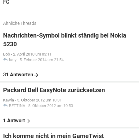
FG
Ähnliche Threads
Nachrichten-Symbol blinkt ständig bei Nokia
5230
Bob
-
2. April 2010 um 03:11
katy
-
5. Februar 2014 um 21:54
31 Antworten
Packard Bell EasyNote zurücksetzen
Kawla
-
5. Oktober 2012 um 10:31
BETTINA
-
8. Oktober 2012 um 10:50
1 Antwort
Ich komme nicht in mein GameTwist