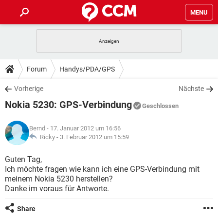
MENU
HOME
SPIELE
STREAMING
TIPPS & TRICKS
Forum
Handys/PDA/GPS
ANDROID
IOS
SPIELE
STREAMING
DOWNLOADS
Vorherige
Nächste
WINDOWS 10
INSTAGRAM
ANDROID
IOS
Nokia 5230: GPS-Verbindung
WHATSAPP
SPIELE
TIKTOK
STREAMING
Geschlossen
FORUM
WINDOWS 10
INSTAGRAM
FACEBOOK
ANDROID
HARDWARE
IOS
Bernd
- 17. Januar 2012 um 16:56
WHATSAPP
SPIELE
TIKTOK
STREAMING
LEXIKON
Ricky -
3. Februar 2012 um 15:59
WINDOWS 10
INSTAGRAM
FACEBOOK
ANDROID
HARDWARE
IOS
WHATSAPP
SPIELE
TIKTOK
STREAMING
Guten Tag,
WINDOWS 10
INSTAGRAM
Ich möchte fragen wie kann ich eine GPS-Verbindung mit
FACEBOOK
ANDROID
HARDWARE
IOS
meinem Nokia 5230 herstellen?
WHATSAPP
TIKTOK
Danke im voraus für Antworte.
WINDOWS 10
INSTAGRAM
FACEBOOK
HARDWARE
WHATSAPP
TIKTOK
Share