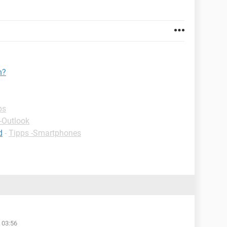
n?
ps
-Outlook
d
-
Tipps -Smartphones
 03:56