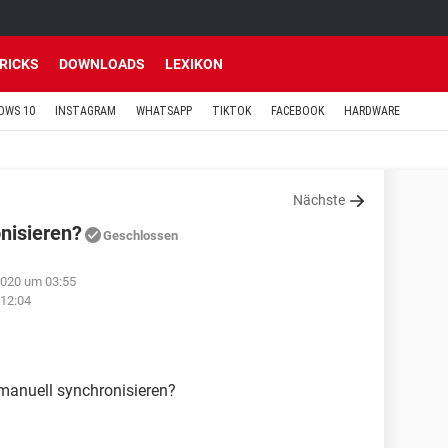
TRICKS
DOWNLOADS
LEXIKON
OWS 10
INSTAGRAM
WHATSAPP
TIKTOK
FACEBOOK
HARDWARE
Nächste
nisieren?
Geschlossen
2020 um 03:55
 12:04
manuell synchronisieren?