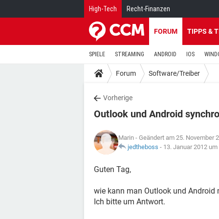
High-Tech
Recht-Finanzen
FORUM
TIPPS & 
SPIELE
STREAMING
ANDROID
IOS
WIND
Forum
Software/Treiber
Vorherige
Outlook und Android synchro
Marin
- Geändert am 25. November 
jedtheboss
-
13. Januar 2012 um
Guten Tag,
wie kann man Outlook und Android 
Ich bitte um Antwort.