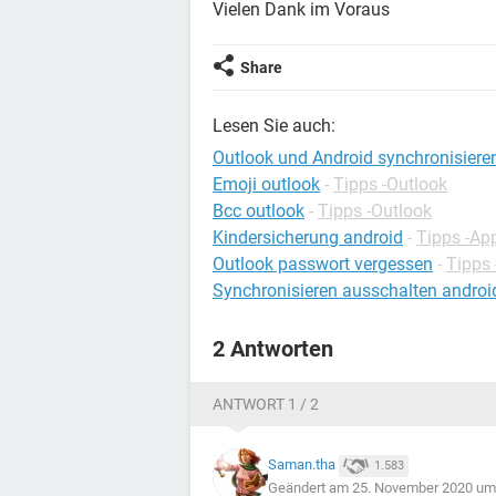
Vielen Dank im Voraus
Share
Lesen Sie auch:
Outlook und Android synchronisiere
Emoji outlook
-
Tipps -Outlook
Bcc outlook
-
Tipps -Outlook
Kindersicherung android
-
Tipps -Ap
Outlook passwort vergessen
-
Tipps 
Synchronisieren ausschalten androi
2 Antworten
ANTWORT 1 / 2
Saman.tha
1.583
Geändert am 25. November 2020 um