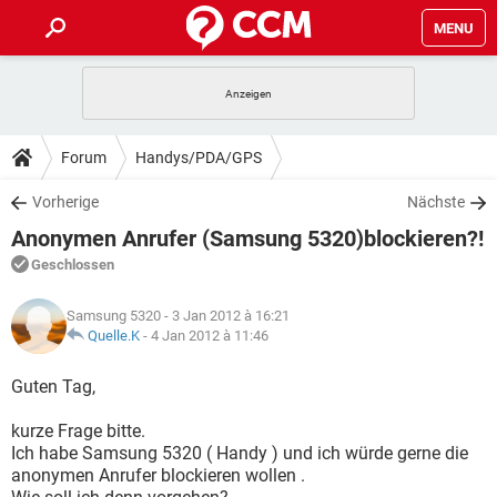
MENU
HOME
SPIELE
STREAMING
TIPPS & TRICKS
Forum
Handys/PDA/GPS
ANDROID
IOS
SPIELE
STREAMING
DOWNLOADS
Vorherige
Nächste
WINDOWS 10
INSTAGRAM
ANDROID
IOS
Anonymen Anrufer (Samsung 5320)blockieren?!
WHATSAPP
SPIELE
TIKTOK
STREAMING
FORUM
WINDOWS 10
INSTAGRAM
Geschlossen
FACEBOOK
ANDROID
HARDWARE
IOS
WHATSAPP
SPIELE
TIKTOK
STREAMING
LEXIKON
WINDOWS 10
Samsung 5320
- 3 Jan 2012 à 16:21
INSTAGRAM
FACEBOOK
ANDROID
HARDWARE
IOS
Quelle.K
-
4 Jan 2012 à 11:46
WHATSAPP
SPIELE
TIKTOK
STREAMING
WINDOWS 10
INSTAGRAM
Guten Tag,
FACEBOOK
ANDROID
HARDWARE
IOS
WHATSAPP
TIKTOK
kurze Frage bitte.
WINDOWS 10
INSTAGRAM
FACEBOOK
HARDWARE
Ich habe Samsung 5320 ( Handy ) und ich würde gerne die
WHATSAPP
TIKTOK
anonymen Anrufer blockieren wollen .