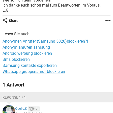
Wie soll ich denn vorgehen?
FACEBOOK
HARDWARE
ich danke euch schon mal fürs Beantworten im Voraus.
L.G
Share
Lesen Sie auch:
Anonymen Anrufer (Samsung 5320)blockieren?!
Anonym anrufen samsung
Android werbung blockieren
Sms blockieren
Samsung kontakte exportieren
Whatsapp gruppenanruf blockieren
1 Antwort
RÉPONSE 1 / 1
Quelle.K
21