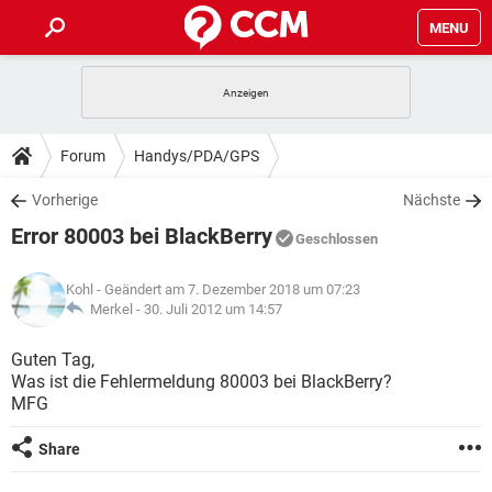
MENU
HOME
SPIELE
STREAMING
TIPPS & TRICKS
Forum
Handys/PDA/GPS
ANDROID
IOS
SPIELE
STREAMING
DOWNLOADS
Vorherige
Nächste
WINDOWS 10
INSTAGRAM
ANDROID
IOS
Error 80003 bei BlackBerry
WHATSAPP
SPIELE
TIKTOK
STREAMING
Geschlossen
FORUM
WINDOWS 10
INSTAGRAM
FACEBOOK
ANDROID
HARDWARE
IOS
Kohl
- Geändert am 7. Dezember 2018 um 07:23
WHATSAPP
SPIELE
TIKTOK
STREAMING
LEXIKON
Merkel -
30. Juli 2012 um 14:57
WINDOWS 10
INSTAGRAM
FACEBOOK
ANDROID
HARDWARE
IOS
WHATSAPP
SPIELE
TIKTOK
STREAMING
Guten Tag,
WINDOWS 10
INSTAGRAM
Was ist die Fehlermeldung 80003 bei BlackBerry?
FACEBOOK
ANDROID
HARDWARE
IOS
MFG
WHATSAPP
TIKTOK
WINDOWS 10
INSTAGRAM
FACEBOOK
HARDWARE
Share
WHATSAPP
TIKTOK