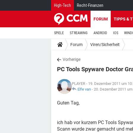
High-Tech
Recht-Finanzen
FORUM
TIPPS & 
SPIELE
STREAMING
ANDROID
IOS
WIND
Forum
Viren/Sicherheit
Vorherige
PC Tools Spyware Doctor Grat
PLAYER
- 19. Dezember 2011 um 10
Elfe van
-
20. Dezember 2011 um
Guten Tag,
ich hab vor kurzem PC Tools Spyware
Scann wurde zwar gemacht und mehr