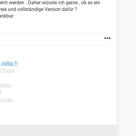
ernt werden . Daher wüsste ich gerne , ob es ein
reie und vollständige Version dafür ?
ankbar.
völlig ?!
-Tools
droid
B
phones