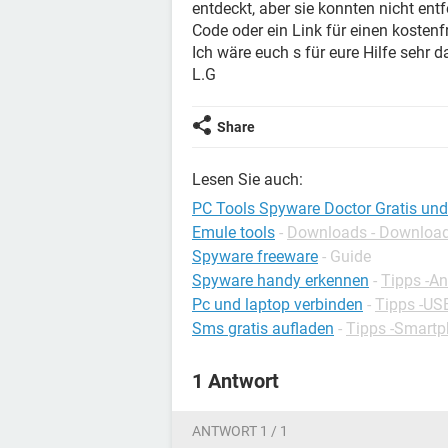
entdeckt, aber sie konnten nicht entf
Code oder ein Link für einen kostenf
Ich wäre euch s für eure Hilfe sehr d
L.G
Share
Lesen Sie auch:
PC Tools Spyware Doctor Gratis und 
Emule tools
-
Downloads - Download
Spyware freeware
- Guide
Spyware handy erkennen
-
Tipps -An
Pc und laptop verbinden
-
Tipps -US
Sms gratis aufladen
-
Tipps -Smart
1 Antwort
ANTWORT 1 / 1