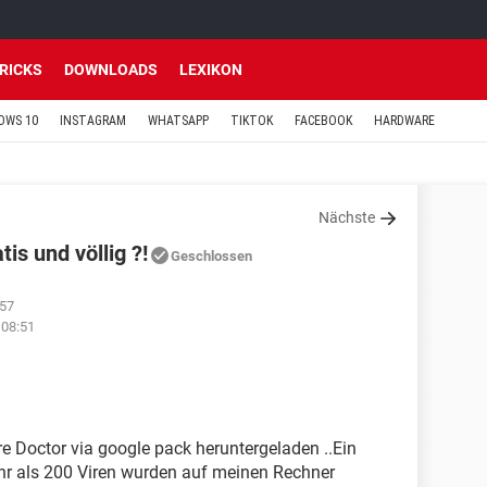
TRICKS
DOWNLOADS
LEXIKON
OWS 10
INSTAGRAM
WHATSAPP
TIKTOK
FACEBOOK
HARDWARE
Nächste
is und völlig ?!
Geschlossen
:57
 08:51
 Doctor via google pack heruntergeladen ..Ein
 als 200 Viren wurden auf meinen Rechner