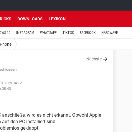
TRICKS
DOWNLOADS
LEXIKON
OWS 10
INSTAGRAM
WHATSAPP
TIKTOK
FACEBOOK
HARDWARE
iPhone
Nächste
schlossen
2018 um 04:12
 08:43
anschließe, wird es nicht erkannt. Obwohl Apple
auf den PC installiert sind .
roblemlos geklappt.