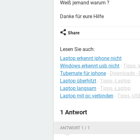
Weiß jemand warum ?
Danke für eure Hilfe
Share
Lesen Sie auch:
Laptop erkennt iphone nicht
Windows erkennt usb nicht
-
Tipps 
Tubemate für iphone
-
Downloads - 
Laptop überhitzt
-
Tipps -Laptop
Laptop langsam
-
Tipps -Laptop
Laptop mit pc verbinden
-
Tipps -US
1 Antwort
ANTWORT 1 / 1