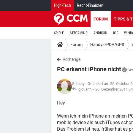
High-Tech
Recht-Finanzen
FORUM
TIPPS & 
SPIELE
STREAMING
ANDROID
IOS
WIND
Forum
Handys/PDA/GPS
Vorherige
PC erkennt iPhone nicht
Ge
Grinsky
- Geändert am 25. Oktober 
giovanni -
20. Dezember 2011 um
Hey
Wenn ich mein iPhone an meinen PC 
mobile device als auch iTunes schon 
Das Problem ist neu, früher hat es p