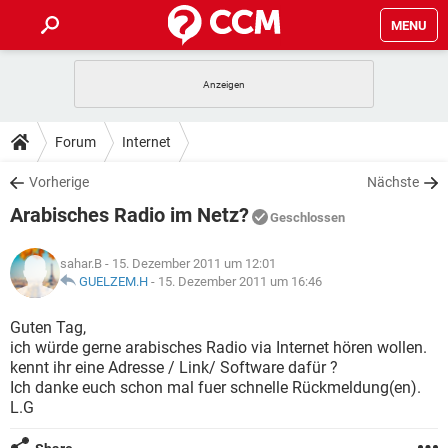
MENU
HOME
SPIELE
STREAMING
TIPPS & TRICKS
Forum
Internet
ANDROID
IOS
SPIELE
STREAMING
DOWNLOADS
Vorherige
Nächste
WINDOWS 10
INSTAGRAM
ANDROID
IOS
Arabisches Radio im Netz?
WHATSAPP
SPIELE
TIKTOK
STREAMING
Geschlossen
FORUM
WINDOWS 10
INSTAGRAM
FACEBOOK
ANDROID
HARDWARE
IOS
sahar.B
- 15. Dezember 2011 um 12:01
WHATSAPP
SPIELE
TIKTOK
STREAMING
LEXIKON
GUELZEM.H
-
15. Dezember 2011 um 16:46
WINDOWS 10
INSTAGRAM
FACEBOOK
ANDROID
HARDWARE
IOS
WHATSAPP
SPIELE
TIKTOK
STREAMING
Guten Tag,
WINDOWS 10
INSTAGRAM
ich würde gerne arabisches Radio via Internet hören wollen.
FACEBOOK
ANDROID
HARDWARE
IOS
kennt ihr eine Adresse / Link/ Software dafür ?
WHATSAPP
TIKTOK
Ich danke euch schon mal fuer schnelle Rückmeldung(en).
WINDOWS 10
INSTAGRAM
FACEBOOK
HARDWARE
L.G
WHATSAPP
TIKTOK