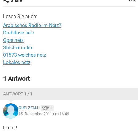
Share
FACEBOOK
HARDWARE
Lesen Sie auch:
Arabisches Radio im Netz?
Drahtlose netz
Gprs netz
Stitcher radio
01573 welches netz
Lokales netz
1 Antwort
ANTWORT 1 / 1
GUELZEM.H
7
15. Dezember 2011 um 16:46
Hallo !