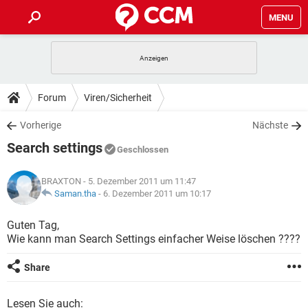
MENU
HOME
SPIELE
STREAMING
TIPPS & TRICKS
Forum
Viren/Sicherheit
ANDROID
IOS
SPIELE
STREAMING
DOWNLOADS
Vorherige
Nächste
WINDOWS 10
INSTAGRAM
ANDROID
IOS
Search settings
WHATSAPP
SPIELE
TIKTOK
STREAMING
Geschlossen
FORUM
WINDOWS 10
INSTAGRAM
FACEBOOK
ANDROID
HARDWARE
IOS
BRAXTON
- 5. Dezember 2011 um 11:47
WHATSAPP
SPIELE
TIKTOK
STREAMING
LEXIKON
Saman.tha
-
6. Dezember 2011 um 10:17
WINDOWS 10
INSTAGRAM
FACEBOOK
ANDROID
HARDWARE
IOS
WHATSAPP
SPIELE
TIKTOK
STREAMING
Guten Tag,
WINDOWS 10
INSTAGRAM
Wie kann man Search Settings einfacher Weise löschen ????
FACEBOOK
ANDROID
HARDWARE
IOS
WHATSAPP
TIKTOK
WINDOWS 10
INSTAGRAM
Share
FACEBOOK
HARDWARE
WHATSAPP
TIKTOK
Lesen Sie auch: