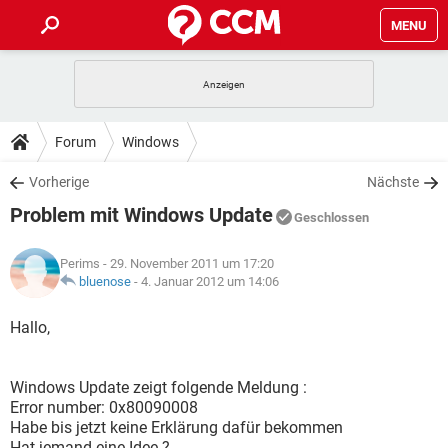
MENU
HOME
SPIELE
STREAMING
TIPPS & TRICKS
Forum
Windows
ANDROID
IOS
SPIELE
STREAMING
DOWNLOADS
Vorherige
Nächste
WINDOWS 10
INSTAGRAM
ANDROID
IOS
Problem mit Windows Update
WHATSAPP
SPIELE
TIKTOK
STREAMING
Geschlossen
FORUM
WINDOWS 10
INSTAGRAM
FACEBOOK
ANDROID
HARDWARE
IOS
Perims
- 29. November 2011 um 17:20
WHATSAPP
SPIELE
TIKTOK
STREAMING
LEXIKON
bluenose
-
4. Januar 2012 um 14:06
WINDOWS 10
INSTAGRAM
FACEBOOK
ANDROID
HARDWARE
IOS
WHATSAPP
SPIELE
TIKTOK
STREAMING
Hallo,
WINDOWS 10
INSTAGRAM
FACEBOOK
ANDROID
HARDWARE
IOS
WHATSAPP
TIKTOK
Windows Update zeigt folgende Meldung :
WINDOWS 10
INSTAGRAM
FACEBOOK
HARDWARE
Error number: 0x80090008
WHATSAPP
TIKTOK
Habe bis jetzt keine Erklärung dafür bekommen
Hat jemand eine Idee ?